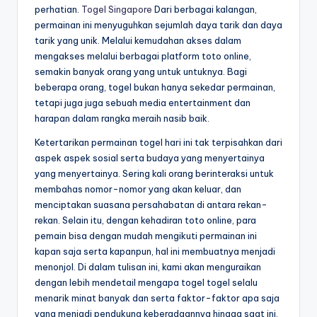
perhatian.
Togel Singapore
Dari berbagai kalangan,
permainan ini menyuguhkan sejumlah daya tarik dan daya
tarik yang unik. Melalui kemudahan akses dalam
mengakses melalui berbagai platform toto online,
semakin banyak orang yang untuk untuknya. Bagi
beberapa orang, togel bukan hanya sekedar permainan,
tetapi juga juga sebuah media entertainment dan
harapan dalam rangka meraih nasib baik.
Ketertarikan permainan togel hari ini tak terpisahkan dari
aspek aspek sosial serta budaya yang menyertainya
yang menyertainya. Sering kali orang berinteraksi untuk
membahas nomor-nomor yang akan keluar, dan
menciptakan suasana persahabatan di antara rekan-
rekan. Selain itu, dengan kehadiran toto online, para
pemain bisa dengan mudah mengikuti permainan ini
kapan saja serta kapanpun, hal ini membuatnya menjadi
menonjol. Di dalam tulisan ini, kami akan menguraikan
dengan lebih mendetail mengapa togel togel selalu
menarik minat banyak dan serta faktor-faktor apa saja
yang menjadi pendukung keberadaannya hingga saat ini.