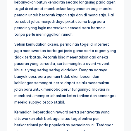
kebanyakan butuh kehadiran secara langsung pada agen,
togel di internet memberikan kenyamanan bagi mereka
pemain untuk bertaruh kapan saja dan di mana saja. Hal
tersebut jelas menjadi daya pikat utama bagi para
pemain yang ingin merasakan sensasi seru bermain
tanpa perlu meninggalkan rumah.
Selain kemudahan akses, permainan togel di internet
juga menawarkan berbagai jenis game serta ragam yang
tidak terbatas. Petaruh bisa menentukan dari aneka
pasaran yang tersedia, serta mengikuti event-event
khusus yang sering sering diadakan. Dengan adanya
banyak opsi, para pemain tidak akan bosan dan
kehilangan semangat serta dapat selalu menemukan
jalan baru untuk mencoba peruntungannya. Inovasi ini
membantu mempertahankan ketertarikan dan semangat
mereka supaya tetap stabil.
Kemudian, keberadaan reward serta penawaran yang
ditawarkan oleh berbagai situs togel online pun
berkontribusi pada popularitas permainan ini. Terdapat