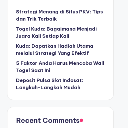
Strategi Menang di Situs PKV: Tips
dan Trik Terbaik
Togel Kuda: Bagaimana Menjadi
Juara Kali Setiap Kali
Kuda: Dapatkan Hadiah Utama
melalui Strategi Yang Efektif
5 Faktor Anda Harus Mencoba Wali
Togel Saat Ini
Deposit Pulsa Slot Indosat:
Langkah-Langkah Mudah
Recent Comments