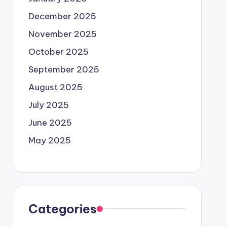
December 2025
November 2025
October 2025
September 2025
August 2025
July 2025
June 2025
May 2025
Categories