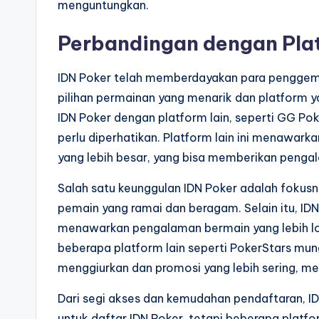
menguntungkan.
Perbandingan dengan Pla
IDN Poker telah memberdayakan para penggem
pilihan permainan yang menarik dan platform
IDN Poker dengan platform lain, seperti GG Po
perlu diperhatikan. Platform lain ini menawark
yang lebih besar, yang bisa memberikan pengal
Salah satu keunggulan IDN Poker adalah fokus
pemain yang ramai dan beragam. Selain itu, IDN
menawarkan pengalaman bermain yang lebih lok
beberapa platform lain seperti PokerStars mun
menggiurkan dan promosi yang lebih sering, m
Dari segi akses dan kemudahan pendaftaran, I
untuk daftar IDN Poker, tetapi beberapa plat