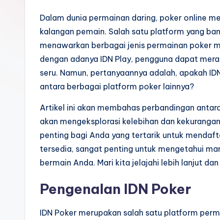
Dalam dunia permainan daring, poker online men
kalangan pemain. Salah satu platform yang ban
menawarkan berbagai jenis permainan poker me
dengan adanya IDN Play, pengguna dapat mera
seru. Namun, pertanyaannya adalah, apakah IDN
antara berbagai platform poker lainnya?
Artikel ini akan membahas perbandingan antara 
akan mengeksplorasi kelebihan dan kekurangan
penting bagi Anda yang tertarik untuk mendaft
tersedia, sangat penting untuk mengetahui ma
bermain Anda. Mari kita jelajahi lebih lanjut d
Pengenalan IDN Poker
IDN Poker merupakan salah satu platform perma