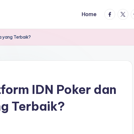
facebook.
twitte
t
Home
a yang Terbaik?
tform IDN Poker dan
ng Terbaik?