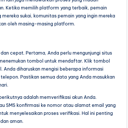
 Ketika memilih platform yang terbaik, pemain
 mereka sukai, komunitas pemain yang ingin mereka
kan oleh masing-masing platform.
 dan cepat. Pertama, Anda perlu mengunjungi situs
n menemukan tombol untuk mendaftar. Klik tombol
l. Anda diharuskan mengisi beberapa informasi
r telepon. Pastikan semua data yang Anda masukkan
ari.
 berikutnya adalah memverifikasi akun Anda.
tau SMS konfirmasi ke nomor atau alamat email yang
tuk menyelesaikan proses verifikasi. Hal ini penting
 dan aman.