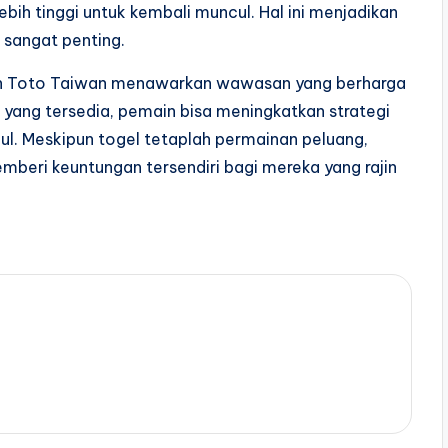
ih tinggi untuk kembali muncul. Hal ini menjadikan
i sangat penting.
ran Toto Taiwan menawarkan wawasan yang berharga
ang tersedia, pemain bisa meningkatkan strategi
. Meskipun togel tetaplah permainan peluang,
beri keuntungan tersendiri bagi mereka yang rajin