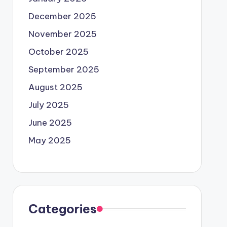
December 2025
November 2025
October 2025
September 2025
August 2025
July 2025
June 2025
May 2025
Categories