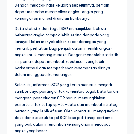
Dengan melacak hasil keluaran sebelumnya, pemain
dapat mencoba meramalkan angka-angka yang
kemungkinan muncul di undian berikutnya.
Data statistik dari togel SGP menunjukkan bahwa
beberapa angka tampak lebih sering daripada yang
lainnya. Hal ini menyebabkan kecenderungan yang
menarik perhatian bagi penjudi dalam memilih angka-
angka untuk menang mereka. Dengan mengolah statistik
ini, pemain dapat membuat keputusan yang lebih
berinformasi dan memperbesar kesempatan dirinya
dalam menggapai kemenangan.
Selain itu, informasi SGP yang terus menerus menjadi
sumber daya penting untuk komunitas togel. Data terkini
mengenai pengeluaran SGP hari ini memungkinkan
peserta untuk tetap up-to-date dan membuat strategi
bermain yang lebih efisien. Oleh karena itu, menggunakan
data dan statistik togel SGP bisa jadi tahap pertama
yang baik dalam menambah kemungkinan mendapat
angka yang benar.