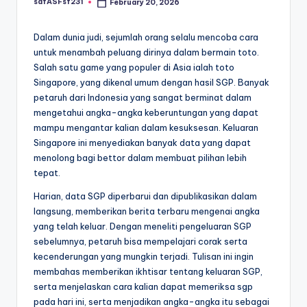
safASFsf231
February 20, 2026
Posted
by
Dalam dunia judi, sejumlah orang selalu mencoba cara
untuk menambah peluang dirinya dalam bermain toto.
Salah satu game yang populer di Asia ialah toto
Singapore, yang dikenal umum dengan hasil SGP. Banyak
petaruh dari Indonesia yang sangat berminat dalam
mengetahui angka-angka keberuntungan yang dapat
mampu mengantar kalian dalam kesuksesan. Keluaran
Singapore ini menyediakan banyak data yang dapat
menolong bagi bettor dalam membuat pilihan lebih
tepat.
Harian, data SGP diperbarui dan dipublikasikan dalam
langsung, memberikan berita terbaru mengenai angka
yang telah keluar. Dengan meneliti pengeluaran SGP
sebelumnya, petaruh bisa mempelajari corak serta
kecenderungan yang mungkin terjadi. Tulisan ini ingin
membahas memberikan ikhtisar tentang keluaran SGP,
serta menjelaskan cara kalian dapat memeriksa sgp
pada hari ini, serta menjadikan angka-angka itu sebagai