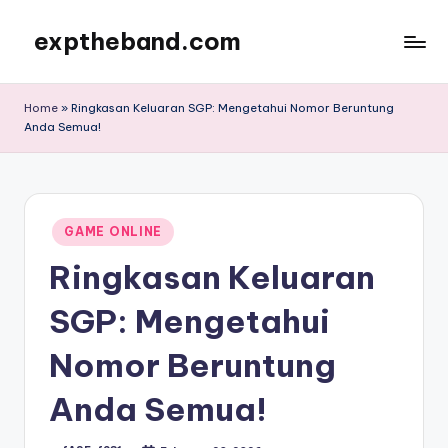
exptheband.com
Skip
to
content
Home
»
Ringkasan Keluaran SGP: Mengetahui Nomor Beruntung
Anda Semua!
Posted
GAME ONLINE
in
Ringkasan Keluaran
SGP: Mengetahui
Nomor Beruntung
Anda Semua!