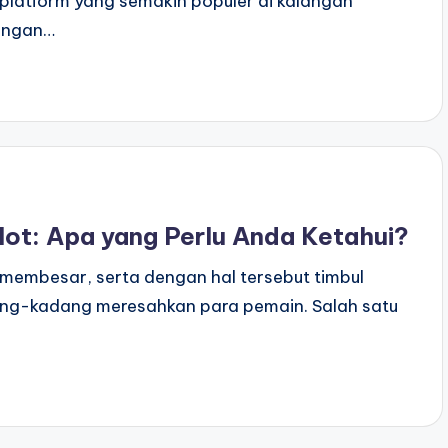
platform yang semakin populer di kalangan
engan…
lot: Apa yang Perlu Anda Ketahui?
u membesar, serta dengan hal tersebut timbul
ang-kadang meresahkan para pemain. Salah satu