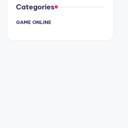
Categories
GAME ONLINE