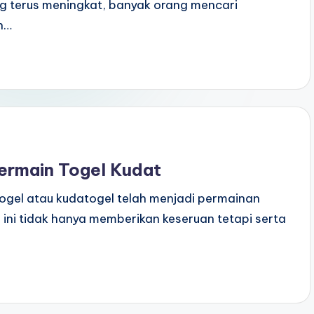
ng terus meningkat, banyak orang mencari
n…
ermain Togel Kudat
togel atau kudatogel telah menjadi permainan
ini tidak hanya memberikan keseruan tetapi serta