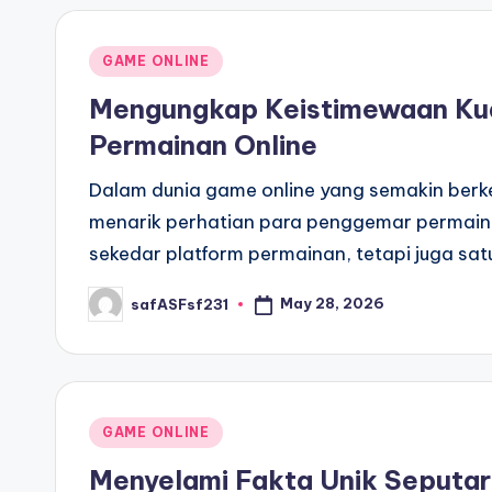
Posted
GAME ONLINE
in
Mengungkap Keistimewaan Ku
Permainan Online
Dalam dunia game online yang semakin ber
menarik perhatian para penggemar permaina
sekedar platform permainan, tetapi juga sa
May 28, 2026
safASFsf231
Posted
by
Posted
GAME ONLINE
in
Menyelami Fakta Unik Seputar