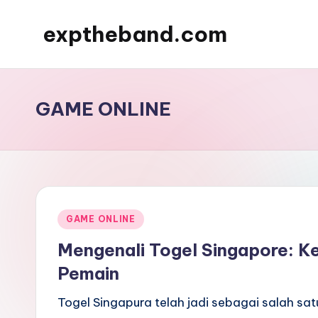
exptheband.com
Skip
to
content
GAME ONLINE
Posted
GAME ONLINE
in
Mengenali Togel Singapore: K
Pemain
Togel Singapura telah jadi sebagai salah sa