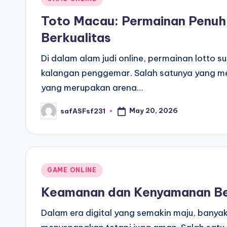
in
Toto Macau: Permainan Penuh
Berkualitas
Di dalam alam judi online, permainan lotto su
kalangan penggemar. Salah satunya yang me
yang merupakan arena…
May 20, 2026
safASFsf231
Posted
by
Posted
GAME ONLINE
in
Keamanan dan Kenyamanan Ber
Dalam era digital yang semakin maju, banya