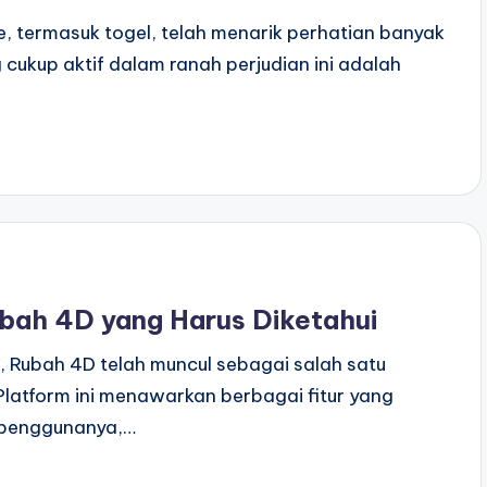
ine, termasuk togel, telah menarik perhatian banyak
 cukup aktif dalam ranah perjudian ini adalah
ubah 4D yang Harus Diketahui
 Rubah 4D telah muncul sebagai salah satu
Platform ini menawarkan berbagai fitur yang
 penggunanya,…