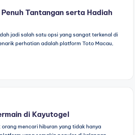
 Penuh Tantangan serta Hadiah
dah jadi salah satu opsi yang sangat terkenal di
narik perhatian adalah platform Toto Macau,
main di Kayutogel
k orang mencari hiburan yang tidak hanya