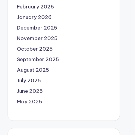
February 2026
January 2026
December 2025
November 2025
October 2025
September 2025
August 2025
July 2025
June 2025
May 2025