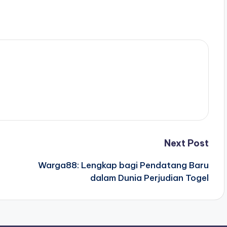
Next Post
Warga88: Lengkap bagi Pendatang Baru
dalam Dunia Perjudian Togel