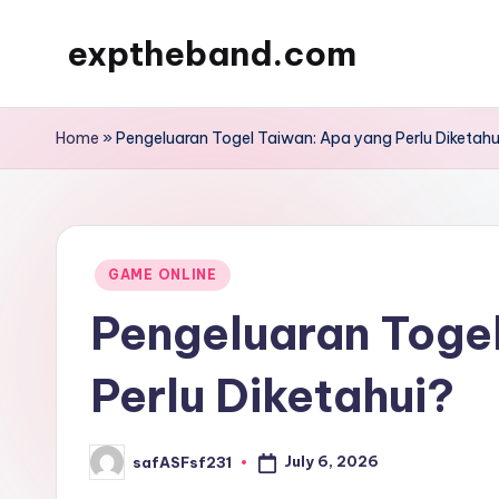
exptheband.com
Skip
to
content
Home
»
Pengeluaran Togel Taiwan: Apa yang Perlu Diketahu
Posted
GAME ONLINE
in
Pengeluaran Toge
Perlu Diketahui?
July 6, 2026
safASFsf231
Posted
by