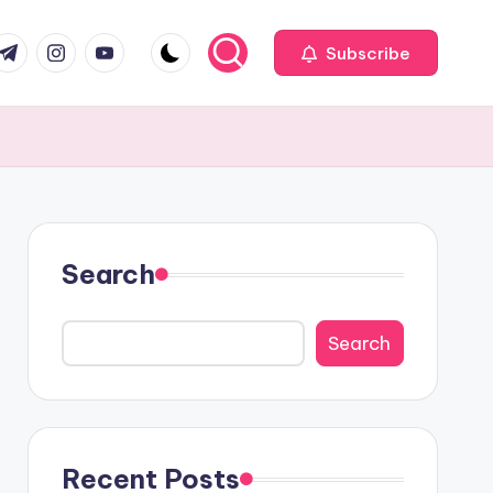
com
r.com
.me
instagram.com
youtube.com
Subscribe
Search
Search
Recent Posts