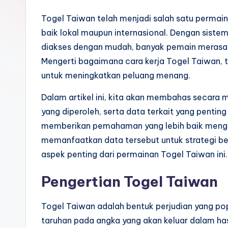
Togel Taiwan telah menjadi salah satu permain
baik lokal maupun internasional. Dengan siste
diakses dengan mudah, banyak pemain merasa le
Mengerti bagaimana cara kerja Togel Taiwan, t
untuk meningkatkan peluang menang.
Dalam artikel ini, kita akan membahas secara 
yang diperoleh, serta data terkait yang penting
memberikan pemahaman yang lebih baik menge
memanfaatkan data tersebut untuk strategi ber
aspek penting dari permainan Togel Taiwan ini.
Pengertian Togel Taiwan
Togel Taiwan adalah bentuk perjudian yang p
taruhan pada angka yang akan keluar dalam hasi