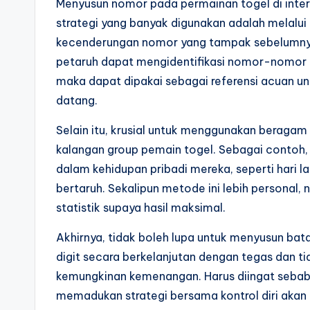
Menyusun nomor pada permainan togel di inter
strategi yang banyak digunakan adalah melalui 
kecenderungan nomor yang tampak sebelumnya
petaruh dapat mengidentifikasi nomor-nomor 
maka dapat dipakai sebagai referensi acuan u
datang.
Selain itu, krusial untuk menggunakan beragam 
kalangan group pemain togel. Sebagai contoh, 
dalam kehidupan pribadi mereka, seperti hari l
bertaruh. Sekalipun metode ini lebih personal
statistik supaya hasil maksimal.
Akhirnya, tidak boleh lupa untuk menyusun batas
digit secara berkelanjutan dengan tegas dan 
kemungkinan kemenangan. Harus diingat sebab
memadukan strategi bersama kontrol diri aka