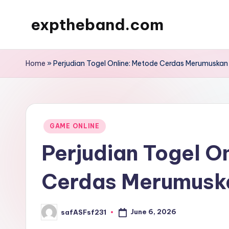
exptheband.com
Skip
to
content
Home
»
Perjudian Togel Online: Metode Cerdas Merumusk
Posted
GAME ONLINE
in
Perjudian Togel O
Cerdas Merumusk
June 6, 2026
safASFsf231
Posted
by