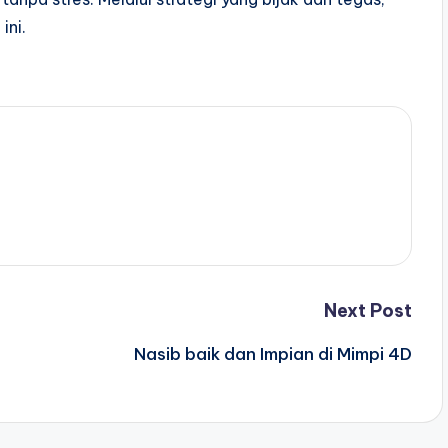
ini.
Next Post
Nasib baik dan Impian di Mimpi 4D