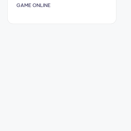
GAME ONLINE