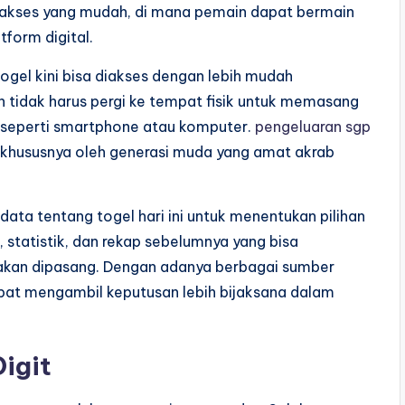
n akses yang mudah, di mana pemain dapat bermain
form digital.
ogel kini bisa diakses dengan lebih mudah
n tidak harus pergi ke tempat fisik untuk memasang
 seperti smartphone atau komputer.
pengeluaran sgp
, khususnya oleh generasi muda yang amat akrab
ata tentang togel hari ini untuk menentukan pilihan
 statistik, dan rekap sebelumnya yang bisa
kan dipasang. Dengan adanya berbagai sumber
apat mengambil keputusan lebih bijaksana dalam
igit