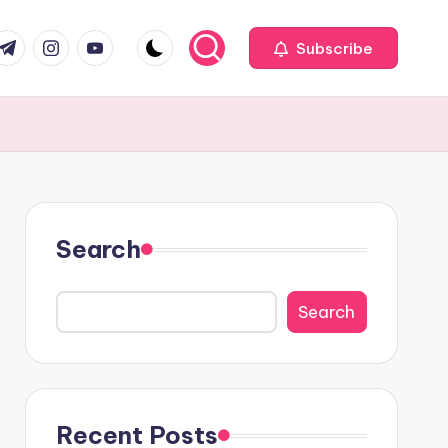
com
r.com
.me
instagram.com
youtube.com
Subscribe
Search
Search
Recent Posts