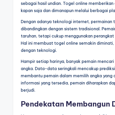
sebagai hasil undian. Togel online memberika
kapan saja dan dimanapun melalui berbagai plat
Dengan adanya teknologi internet, permainan t
dibandingkan dengan sistem tradisional. Pemai
taruhan, tetapi cukup menggunakan perangkat
Hal ini membuat togel online semakin diminati
dengan teknologi.
Hampir setiap harinya, banyak pemain mencari d
angka. Data-data seringkali mencakup prediksi,
membantu pemain dalam memilih angka yang a
informasi yang tersedia, pemain diharapkan d
berjudi.
Pendekatan Membangun D