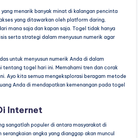
s yang menarik banyak minat di kalangan pencinta
ses yang ditawarkan oleh platform daring,
dari mana saja dan kapan saja. Togel tidak hanya
sis serta strategi dalam menyusun numerik agar
erdas untuk menyusun numerik Anda di dalam
i tentang togel hari ini. Memahami tren dan corak
e ini. Ayo kita semua mengeksplorasi beragam metode
eluang Anda di mendapatkan kemenangan pada togel
i Internet
g sangatlah populer di antara masyarakat di
ih serangkaian angka yang dianggap akan muncul