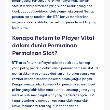
berlangsung. Faktanya, RTP live hanya menunjukkan
statistik dari permainan yang sudah berlangsung dan
tidak dapat dimodifikasi oleh elemen eksternal. Setiap
putaran tetap random, dan RTP hanya memberikan
ringkasan dari profitabilitas selama periode waktu yang
lebih lama.
Kenapa Return to Player Vital
dalam dunia Permainan
Permainan Slot?
RTP atau Return to Player adalah salah satu konsep
yang paling penting dalam dunia permainan mesin slot. Ini
menunjukkan prosentase dari jumlah taruhan yang akan
kembali kepada kepada peserta dalam jangka jangka.
Dengan mengetahui konsep RTP, pemain bisa membuat
pilihan yang lebih bijaksana cermat tentang game yang
mereka pilih, mengingat slot yang memiliki dengan RTP
tinggi cenderung memberikan yang lebih yang lebih.
Maka, memahami tentang RTP dapat dapat