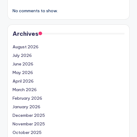
No comments to show.
Archives
August 2026
July 2026
June 2026
May 2026
April 2026
March 2026
February 2026
January 2026
December 2025
November 2025
October 2025