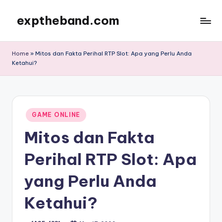
exptheband.com
Skip
to
content
Home
»
Mitos dan Fakta Perihal RTP Slot: Apa yang Perlu Anda
Ketahui?
Posted
GAME ONLINE
in
Mitos dan Fakta
Perihal RTP Slot: Apa
yang Perlu Anda
Ketahui?