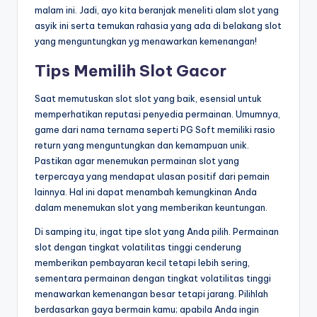
malam ini. Jadi, ayo kita beranjak meneliti alam slot yang
asyik ini serta temukan rahasia yang ada di belakang slot
yang menguntungkan yg menawarkan kemenangan!
Tips Memilih Slot Gacor
Saat memutuskan slot slot yang baik, esensial untuk
memperhatikan reputasi penyedia permainan. Umumnya,
game dari nama ternama seperti PG Soft memiliki rasio
return yang menguntungkan dan kemampuan unik.
Pastikan agar menemukan permainan slot yang
terpercaya yang mendapat ulasan positif dari pemain
lainnya. Hal ini dapat menambah kemungkinan Anda
dalam menemukan slot yang memberikan keuntungan.
Di samping itu, ingat tipe slot yang Anda pilih. Permainan
slot dengan tingkat volatilitas tinggi cenderung
memberikan pembayaran kecil tetapi lebih sering,
sementara permainan dengan tingkat volatilitas tinggi
menawarkan kemenangan besar tetapi jarang. Pilihlah
berdasarkan gaya bermain kamu; apabila Anda ingin