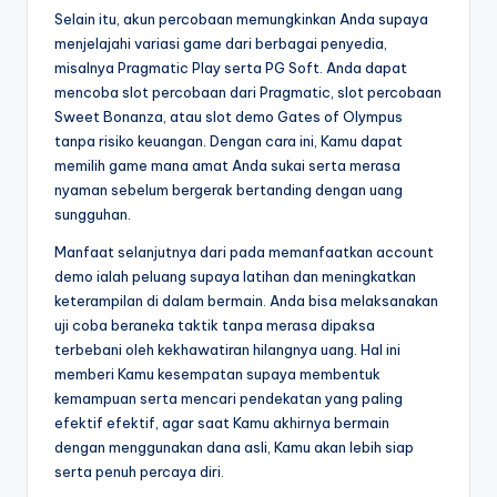
Selain itu, akun percobaan memungkinkan Anda supaya
menjelajahi variasi game dari berbagai penyedia,
misalnya Pragmatic Play serta PG Soft. Anda dapat
mencoba slot percobaan dari Pragmatic, slot percobaan
Sweet Bonanza, atau slot demo Gates of Olympus
tanpa risiko keuangan. Dengan cara ini, Kamu dapat
memilih game mana amat Anda sukai serta merasa
nyaman sebelum bergerak bertanding dengan uang
sungguhan.
Manfaat selanjutnya dari pada memanfaatkan account
demo ialah peluang supaya latihan dan meningkatkan
keterampilan di dalam bermain. Anda bisa melaksanakan
uji coba beraneka taktik tanpa merasa dipaksa
terbebani oleh kekhawatiran hilangnya uang. Hal ini
memberi Kamu kesempatan supaya membentuk
kemampuan serta mencari pendekatan yang paling
efektif efektif, agar saat Kamu akhirnya bermain
dengan menggunakan dana asli, Kamu akan lebih siap
serta penuh percaya diri.