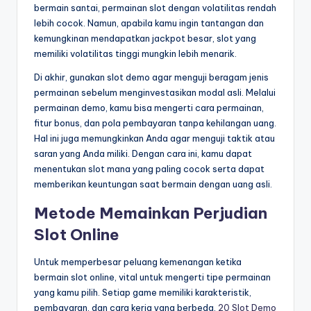
bermain santai, permainan slot dengan volatilitas rendah
lebih cocok. Namun, apabila kamu ingin tantangan dan
kemungkinan mendapatkan jackpot besar, slot yang
memiliki volatilitas tinggi mungkin lebih menarik.
Di akhir, gunakan slot demo agar menguji beragam jenis
permainan sebelum menginvestasikan modal asli. Melalui
permainan demo, kamu bisa mengerti cara permainan,
fitur bonus, dan pola pembayaran tanpa kehilangan uang.
Hal ini juga memungkinkan Anda agar menguji taktik atau
saran yang Anda miliki. Dengan cara ini, kamu dapat
menentukan slot mana yang paling cocok serta dapat
memberikan keuntungan saat bermain dengan uang asli.
Metode Memainkan Perjudian
Slot Online
Untuk memperbesar peluang kemenangan ketika
bermain slot online, vital untuk mengerti tipe permainan
yang kamu pilih. Setiap game memiliki karakteristik,
pembayaran, dan cara kerja yang berbeda.
20 Slot Demo