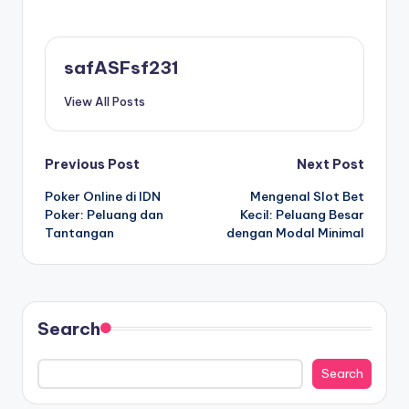
safASFsf231
View All Posts
Post
Previous Post
Next Post
Poker Online di IDN
Mengenal Slot Bet
navigation
Poker: Peluang dan
Kecil: Peluang Besar
Tantangan
dengan Modal Minimal
Search
Search