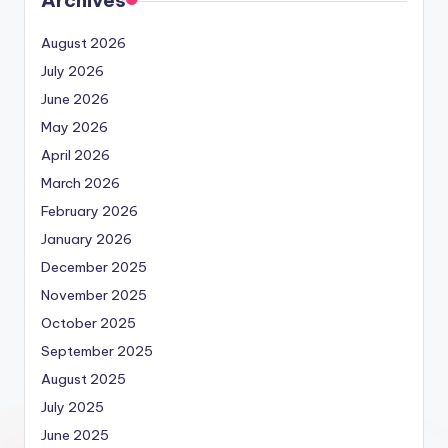
Archives
August 2026
July 2026
June 2026
May 2026
April 2026
March 2026
February 2026
January 2026
December 2025
November 2025
October 2025
September 2025
August 2025
July 2025
June 2025