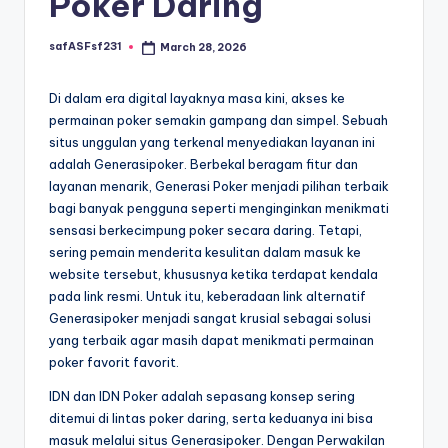
Poker Daring
safASFsf231
March 28, 2026
Posted
by
Di dalam era digital layaknya masa kini, akses ke
permainan poker semakin gampang dan simpel. Sebuah
situs unggulan yang terkenal menyediakan layanan ini
adalah Generasipoker. Berbekal beragam fitur dan
layanan menarik, Generasi Poker menjadi pilihan terbaik
bagi banyak pengguna seperti menginginkan menikmati
sensasi berkecimpung poker secara daring. Tetapi,
sering pemain menderita kesulitan dalam masuk ke
website tersebut, khususnya ketika terdapat kendala
pada link resmi. Untuk itu, keberadaan link alternatif
Generasipoker menjadi sangat krusial sebagai solusi
yang terbaik agar masih dapat menikmati permainan
poker favorit favorit.
IDN dan IDN Poker adalah sepasang konsep sering
ditemui di lintas poker daring, serta keduanya ini bisa
masuk melalui situs Generasipoker. Dengan Perwakilan