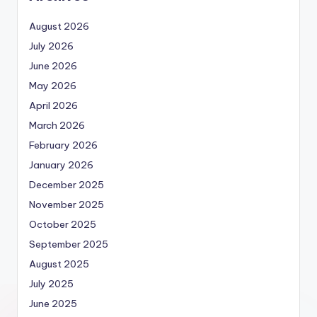
August 2026
July 2026
June 2026
May 2026
April 2026
March 2026
February 2026
January 2026
December 2025
November 2025
October 2025
September 2025
August 2025
July 2025
June 2025