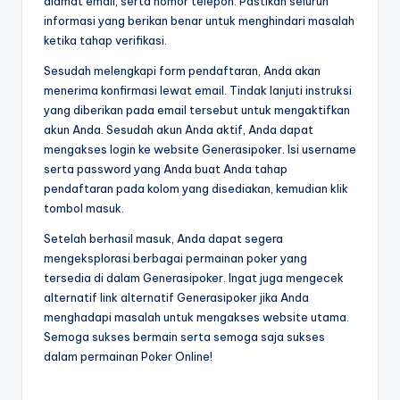
alamat email, serta nomor telepon. Pastikan seluruh
informasi yang berikan benar untuk menghindari masalah
ketika tahap verifikasi.
Sesudah melengkapi form pendaftaran, Anda akan
menerima konfirmasi lewat email. Tindak lanjuti instruksi
yang diberikan pada email tersebut untuk mengaktifkan
akun Anda. Sesudah akun Anda aktif, Anda dapat
mengakses login ke website Generasipoker. Isi username
serta password yang Anda buat Anda tahap
pendaftaran pada kolom yang disediakan, kemudian klik
tombol masuk.
Setelah berhasil masuk, Anda dapat segera
mengeksplorasi berbagai permainan poker yang
tersedia di dalam Generasipoker. Ingat juga mengecek
alternatif link alternatif Generasipoker jika Anda
menghadapi masalah untuk mengakses website utama.
Semoga sukses bermain serta semoga saja sukses
dalam permainan Poker Online!