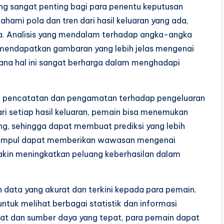
g sangat penting bagi para penentu keputusan
ami pola dan tren dari hasil keluaran yang ada,
. Analisis yang mendalam terhadap angka-angka
mendapatkan gambaran yang lebih jelas mengenai
ana hal ini sangat berharga dalam menghadapi
alah pencatatan dan pengamatan terhadap pengeluaran
ri setiap hasil keluaran, pemain bisa menemukan
ng, sehingga dapat membuat prediksi yang lebih
 terkumpul dapat memberikan wawasan mengenai
akin meningkatkan peluang keberhasilan dalam
data yang akurat dan terkini kepada para pemain.
tuk melihat berbagai statistik dan informasi
lat dan sumber daya yang tepat, para pemain dapat