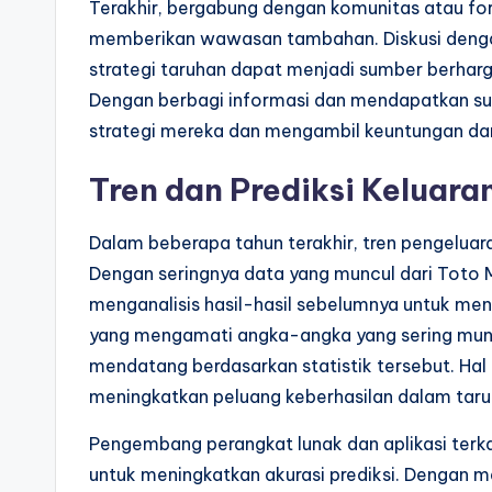
Terakhir, bergabung dengan komunitas atau 
memberikan wawasan tambahan. Diskusi dengan
strategi taruhan dapat menjadi sumber berhar
Dengan berbagi informasi dan mendapatkan su
strategi mereka dan mengambil keuntungan dari 
Tren dan Prediksi Keluar
Dalam beberapa tahun terakhir, tren pengelua
Dengan seringnya data yang muncul dari Toto 
menganalisis hasil-hasil sebelumnya untuk men
yang mengamati angka-angka yang sering mun
mendatang berdasarkan statistik tersebut. Hal i
meningkatkan peluang keberhasilan dalam taru
Pengembang perangkat lunak dan aplikasi terk
untuk meningkatkan akurasi prediksi. Dengan 