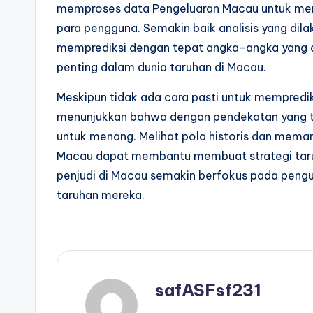
memproses data Pengeluaran Macau untuk me
para pengguna. Semakin baik analisis yang dil
memprediksi dengan tepat angka-angka yang aka
penting dalam dunia taruhan di Macau.
Meskipun tidak ada cara pasti untuk memprediks
menunjukkan bahwa dengan pendekatan yang t
untuk menang. Melihat pola historis dan meman
Macau dapat membantu membuat strategi taruh
penjudi di Macau semakin berfokus pada pengu
taruhan mereka.
safASFsf231