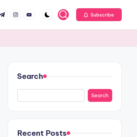
com
r.com
.me
instagram.com
youtube.com
Subscribe
Search
Search
Recent Posts