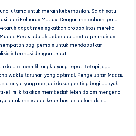
unci utama untuk meraih keberhasilan. Salah satu
 hasil dari Keluaran Macau. Dengan memahami pola
 petaruh dapat meningkatkan probabilitas mereka
Macau Pools adalah beberapa bentuk permainan
kesempatan bagi pemain untuk mendapatkan
sis informasi dengan tepat.
 dalam memilih angka yang tepat, tetapi juga
a waktu taruhan yang optimal. Pengeluaran Macau
elumnya, yang menjadi dasar penting bagi banyak
ikel ini, kita akan membedah lebih dalam mengenai
a untuk mencapai keberhasilan dalam dunia