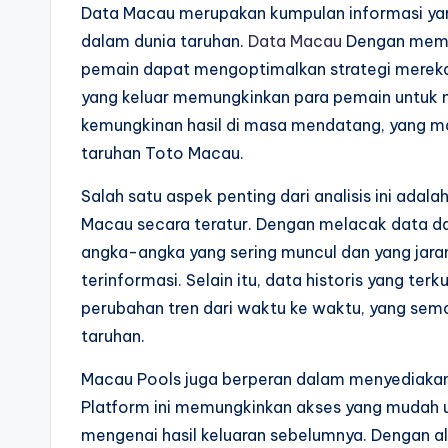
Data Macau merupakan kumpulan informasi yan
dalam dunia taruhan.
Data Macau
Dengan memah
pemain dapat mengoptimalkan strategi mereka
yang keluar memungkinkan para pemain untuk 
kemungkinan hasil di masa mendatang, yang m
taruhan Toto Macau.
Salah satu aspek penting dari analisis ini ad
Macau secara teratur. Dengan melacak data da
angka-angka yang sering muncul dan yang jara
terinformasi. Selain itu, data historis yang
perubahan tren dari waktu ke waktu, yang sem
taruhan.
Macau Pools juga berperan dalam menyediakan 
Platform ini memungkinkan akses yang mudah un
mengenai hasil keluaran sebelumnya. Dengan a