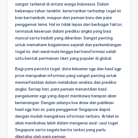
sangat terkenal di antara warga Indonesia. Dalam
beberapa tahun terakhir, ketertarikan terhadap togel ini
kian bertambah, maupun dari pemain baru dan para
penggemar lama. Hal ini tidak lepas dari berbagai faktor,
termasuk keseruan dalam prediksi angka yang bisa
muncul serta hadiah yang diberikan. Sangat penting
untuk memahami bagaimana sejarah dan perkembangan
togel ini, dari awal mula hingga bertransformasi salah
satu bentuk permainan tiket yang populer di global.
Bagi para pecinta togel, data keluaran sgp dan hasil sgp
prize merupakan informasi yang sangat penting untuk
memanfaatkan dalam melakukan analisis dan prediksi
angka. Setiap hari, para pemain menantikan hasil
pengeluaran sgp yang dapat membawa harapan akan
kemenangan. Dengan adanya live draw dan publikasi
hasil sgp hari ini, para penggemar Singapore dapat
dengan mudah mengakses informasi terbaru. Artikel ini
akan membahas lebih dalam mengenai asal-usul togel
Singapore serta segala berita terkini yang perlu
diketahui oleh para pemain.