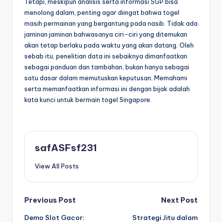
Tetapi, meskipun analisis serta informasi SGP bisa
menolong dalam, penting agar diingat bahwa togel
masih permainan yang bergantung pada nasib. Tidak ada
jaminan jaminan bahwasanya ciri-ciri yang ditemukan
akan tetap berlaku pada waktu yang akan datang. Oleh
sebab itu, penelitian data ini sebaiknya dimanfaatkan
sebagai panduan dan tambahan, bukan hanya sebagai
satu dasar dalam memutuskan keputusan. Memahami
serta memanfaatkan informasi ini dengan bijak adalah
kata kunci untuk bermain togel Singapore.
safASFsf231
View All Posts
Post
Previous Post
Next Post
Demo Slot Gacor:
Strategi Jitu dalam