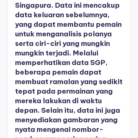
Singapura. Data ini mencakup
data keluaran sebelumnya,
yang dapat membantu pemain
untuk menganalisis polanya
serta ciri-ciri yang mungkin
mungkin terjadi. Melalui
memperhatikan data SGP,
beberapa pemain dapat
membuat ramalan yang sedikit
tepat pada permainan yang
mereka lakukan di waktu
depan. Selain itu, data ini juga
menyediakan gambaran yang
nyata mengenai nombor-