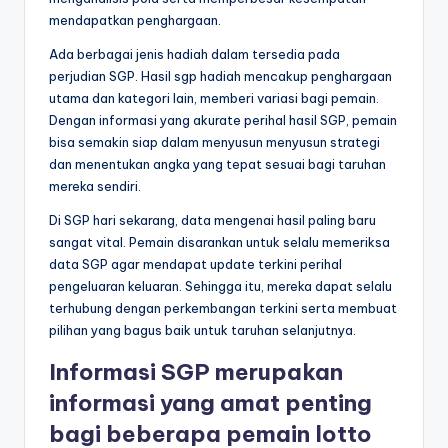
mendapatkan penghargaan.
Ada berbagai jenis hadiah dalam tersedia pada
perjudian SGP. Hasil sgp hadiah mencakup penghargaan
utama dan kategori lain, memberi variasi bagi pemain.
Dengan informasi yang akurate perihal hasil SGP, pemain
bisa semakin siap dalam menyusun menyusun strategi
dan menentukan angka yang tepat sesuai bagi taruhan
mereka sendiri.
Di SGP hari sekarang, data mengenai hasil paling baru
sangat vital. Pemain disarankan untuk selalu memeriksa
data SGP agar mendapat update terkini perihal
pengeluaran keluaran. Sehingga itu, mereka dapat selalu
terhubung dengan perkembangan terkini serta membuat
pilihan yang bagus baik untuk taruhan selanjutnya.
Informasi SGP merupakan
informasi yang amat penting
bagi beberapa pemain lotto