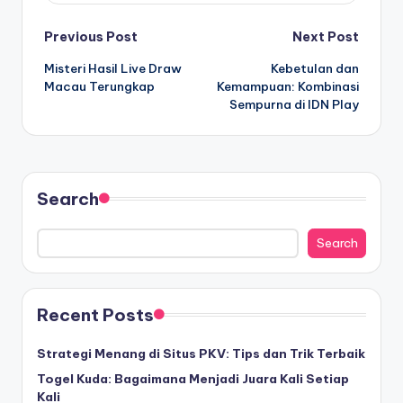
Post
Previous Post
Next Post
Misteri Hasil Live Draw
Kebetulan dan
navigation
Macau Terungkap
Kemampuan: Kombinasi
Sempurna di IDN Play
Search
Search
Recent Posts
Strategi Menang di Situs PKV: Tips dan Trik Terbaik
Togel Kuda: Bagaimana Menjadi Juara Kali Setiap
Kali