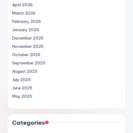
April 2026
March 2026
February 2026
January 2026
December 2025
November 2025
October 2025
September 2025
August 2025
July 2025
June 2025
May 2025
Categories