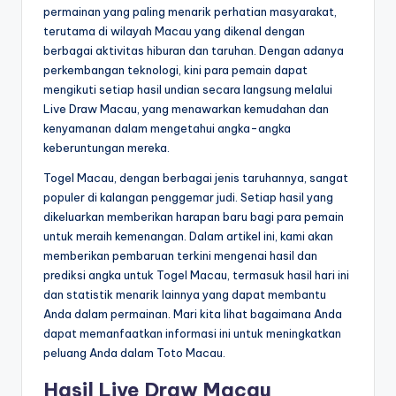
permainan yang paling menarik perhatian masyarakat,
terutama di wilayah Macau yang dikenal dengan
berbagai aktivitas hiburan dan taruhan. Dengan adanya
perkembangan teknologi, kini para pemain dapat
mengikuti setiap hasil undian secara langsung melalui
Live Draw Macau, yang menawarkan kemudahan dan
kenyamanan dalam mengetahui angka-angka
keberuntungan mereka.
Togel Macau, dengan berbagai jenis taruhannya, sangat
populer di kalangan penggemar judi. Setiap hasil yang
dikeluarkan memberikan harapan baru bagi para pemain
untuk meraih kemenangan. Dalam artikel ini, kami akan
memberikan pembaruan terkini mengenai hasil dan
prediksi angka untuk Togel Macau, termasuk hasil hari ini
dan statistik menarik lainnya yang dapat membantu
Anda dalam permainan. Mari kita lihat bagaimana Anda
dapat memanfaatkan informasi ini untuk meningkatkan
peluang Anda dalam Toto Macau.
Hasil Live Draw Macau