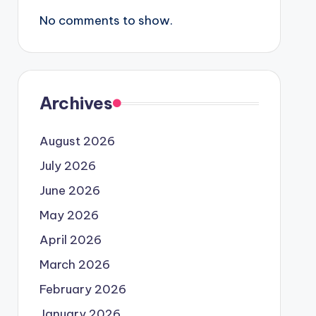
No comments to show.
Archives
August 2026
July 2026
June 2026
May 2026
April 2026
March 2026
February 2026
January 2026