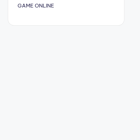
GAME ONLINE