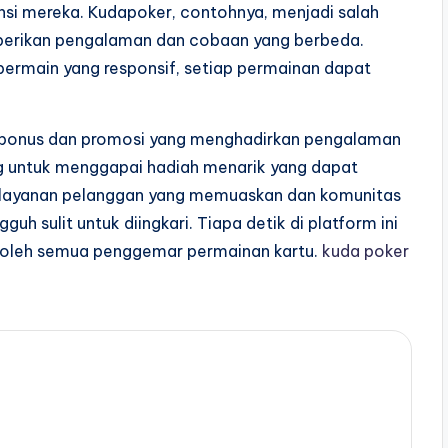
si mereka. Kudapoker, contohnya, menjadi salah
mberikan pengalaman dan cobaan yang berbeda.
r bermain yang responsif, setiap permainan dapat
ai bonus dan promosi yang menghadirkan pengalaman
g untuk menggapai hadiah menarik yang dapat
elayanan pelanggan yang memuaskan dan komunitas
uh sulit untuk diingkari. Tiapa detik di platform ini
 oleh semua penggemar permainan kartu.
kuda poker