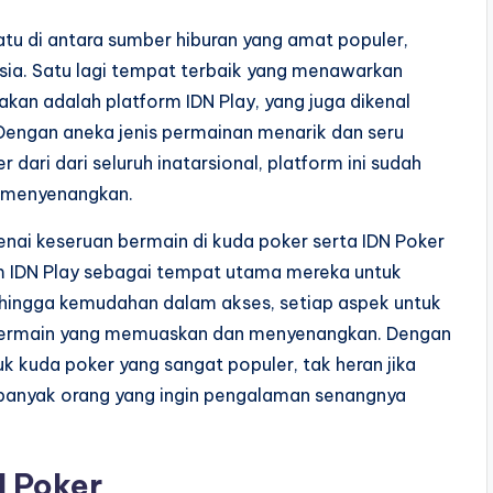
atu di antara sumber hiburan yang amat populer,
sia. Satu lagi tempat terbaik yang menawarkan
kan adalah platform IDN Play, yang juga dikenal
engan aneka jenis permainan menarik dan seru
ari dari seluruh inatarsional, platform ini sudah
 menyenangkan.
nai keseruan bermain di kuda poker serta IDN Poker
 IDN Play sebagai tempat utama mereka untuk
k hingga kemudahan dalam akses, setiap aspek untuk
n bermain yang memuaskan dan menyenangkan. Dengan
k kuda poker yang sangat populer, tak heran jika
gi banyak orang yang ingin pengalaman senangnya
N Poker