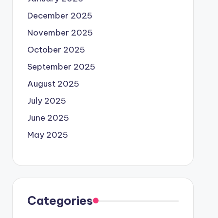
December 2025
November 2025
October 2025
September 2025
August 2025
July 2025
June 2025
May 2025
Categories