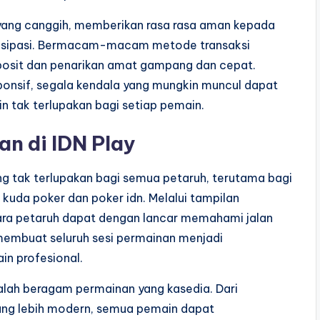
ang canggih, memberikan rasa rasa aman kepada
rtisipasi. Bermacam-macam metode transaksi
eposit dan penarikan amat gampang dan cepat.
onsif, segala kendala yang mungkin muncul dapat
n tak terlupakan bagi setiap pemain.
n di IDN Play
ng tak terlupakan bagi semua petaruh, terutama bagi
kuda poker dan poker idn. Melalui tampilan
ara petaruh dapat dengan lancar memahami jalan
embuat seluruh sesi permainan menjadi
n profesional.
adalah beragam permainan yang kasedia. Dari
yang lebih modern, semua pemain dapat