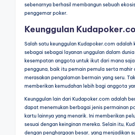
sebenarnya berhasil membangun sebuah ekosis
penggemar poker.
Keunggulan Kudapoker.c
Salah satu keunggulan Kudapoker.com adalah 
sebagai sebagai layanan unggulan dalam duni
kesempatan anggota untuk ikut dari mana saja
pengguna, baik itu pemain pemula serta mahi
merasakan pengalaman bermain yang seru. Tak
memberikan kemudahan lebih bagi anggota yang
Keunggulan lain dari Kudapoker.com adalah be
dapat menemukan berbagai jenis permainan p
kartu lainnya yang menarik. Ini memberikan pe
sesuai dengan keinginan mereka. Selain itu, K
dengan penghargaan besar, yang menjadikan s