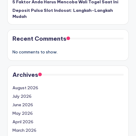
5 Faktor Anda Harus Mencoba Wali Togel Saat Ini
Deposit Pulsa Slot Indosat: Langkah-Langkah
Mudah
Recent Comments
No comments to show.
Archives
August 2026
July 2026
June 2026
May 2026
April 2026
March 2026