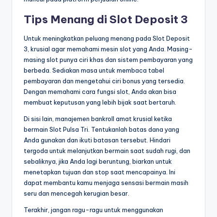
Tips Menang di Slot Deposit 3
Untuk meningkatkan peluang menang pada Slot Deposit
3, krusial agar memahami mesin slot yang Anda. Masing-
masing slot punya ciri khas dan sistem pembayaran yang
berbeda. Sediakan masa untuk membaca tabel
pembayaran dan mengetahui ciri bonus yang tersedia.
Dengan memahami cara fungsi slot, Anda akan bisa
membuat keputusan yang lebih bijak saat bertaruh.
Di sisi lain, manajemen bankroll amat krusial ketika
bermain Slot Pulsa Tri. Tentukanlah batas dana yang
Anda gunakan dan ikuti batasan tersebut. Hindari
tergoda untuk melanjutkan bermain saat sudah rugi, dan
sebaliknya, jika Anda lagi beruntung, biarkan untuk
menetapkan tujuan dan stop saat mencapainya. Ini
dapat membantu kamu menjaga sensasi bermain masih
seru dan mencegah kerugian besar.
Terakhir, jangan ragu-ragu untuk menggunakan