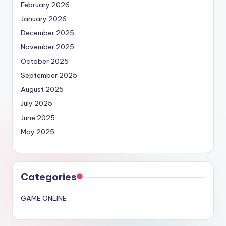
February 2026
January 2026
December 2025
November 2025
October 2025
September 2025
August 2025
July 2025
June 2025
May 2025
Categories
GAME ONLINE