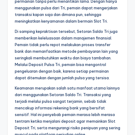
permainan tanpa perlu menantikan lama. Dengan hanya
menggunakan pulsa dari Tri, pemain dapat mengerjakan
transaksi kapan saja dan dimana pun, sehingga
meningkatkan kenyamanan dalam bermain Slot Tri.
Di samping kepraktisan tersebut, Setoran Saldo Tri juga
memberikan keleluasaan dalam manajemen finansial.
Pemain tidak perlu repot melakukan proses transfer
bank dan memanfaatkan metode pembayaran lain yang
seringkali membutuhkan waktu dan biaya tambahan.
Melalui Deposit Pulsa Tri, pemain bisa mengontrol
pengeluaran dengan baik, karena setiap permainan
dapat ditemukan dengan jumlah pulsa yang tersisa.
Keamanan merupakan salah satu manfaat utama lainnya
dari menggunakan Setoran Saldo Tri. Transaksi yang
terjadi melalui pulsa sangat terjamin, sebab tidak
mencakup informasi rekening bank yang bersifat
sensitif. Hal ini penyebab pemain merasa lebih merasa
tentram ketika menjalani deposit agar memainkan Slot
Deposit Tri, serta mengurangi risiko penipuan yang sering
muncul pada platform perjudian online.