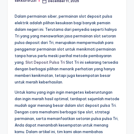
safASFsf231
December 11, 2025
Posted
by
Dalam permainan siber, permainan slot deposit pulsa
elektrik adalah pilihan kesukaan bagi banyak pemain
dalam negeri ini. Terutama dari penyedia seperti halnya
Tri yang yang menawarkan jasa permainan slot setoran
pulsa deposit dari Tri, merupakan mempermudah para
penggemar permainan slot untuk menikmati permainan
tanpa harus perlu meski perihal metode pembayaran
yang.
Slot Deposit Pulsa Tri
Slot Tri ini sekarang tersedia
dengan berbagai pilihan menarik perhatian yang hanya
memberi kenikmatan, tetapi juga kesempatan besar
untuk meraih keberhasilan.
Untuk kamu yang ingin ingin mengetes keberuntungan
dan ingin meraih hasil optimal, terdapat sejumlah metode
mudah agar menang besar dalam slot deposit pulsa Tri.
Dengan cara memahami berbagai tipe slot, strategi
permainan, serta memanfaatkan setoran pulsa pulsa Tri,
Anda dapat menambah kesempatan untuk menang
kamu. Dalam artikel ini, tim kami akan membahas