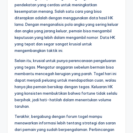
pendekatan yang cerdas untuk meningkatkan
kesempatan menang. Salah satu cara yang bisa
diterapkan adalah dengan menggunakan data hasil HK
lama. Dengan menganalisis pola angka yang sering keluar
dan angka yang jarang keluar, pemain bisa mengambil
keputusan yang lebih dalam mengambil nomor. Data HK
yang tepat dan segar sangat krusial untuk
mengembangkan taktik ini.
Selain itu, krusial untuk punya perencanaan pengeluaran
yang tegas. Mengatur anggaran sebelum bermain bisa
membantu mencegah kerugian yang parah. Togel hari ini
dapat menjadi peluang untuk mendapatkan cuan, walau
hanya jika pemain bersikap dengan tegas. Keluaran HK
yang konsisten membuktikan bahwa fortune tidak selalu
berpihak, jadi hati-hatilah dalam menentukan volume
taruhan.
Terakhir, bergabung dengan forum togel mampu
menawarkan informasi lebih tentang strategi dan saran
dari pemain yang sudah berpengalaman. Perbincangan