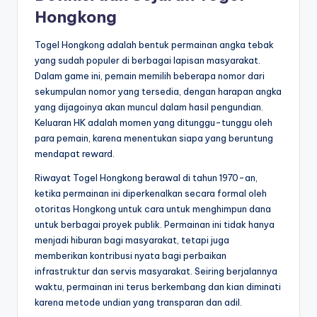
Hongkong
Togel Hongkong adalah bentuk permainan angka tebak
yang sudah populer di berbagai lapisan masyarakat.
Dalam game ini, pemain memilih beberapa nomor dari
sekumpulan nomor yang tersedia, dengan harapan angka
yang dijagoinya akan muncul dalam hasil pengundian.
Keluaran HK adalah momen yang ditunggu-tunggu oleh
para pemain, karena menentukan siapa yang beruntung
mendapat reward.
Riwayat Togel Hongkong berawal di tahun 1970-an,
ketika permainan ini diperkenalkan secara formal oleh
otoritas Hongkong untuk cara untuk menghimpun dana
untuk berbagai proyek publik. Permainan ini tidak hanya
menjadi hiburan bagi masyarakat, tetapi juga
memberikan kontribusi nyata bagi perbaikan
infrastruktur dan servis masyarakat. Seiring berjalannya
waktu, permainan ini terus berkembang dan kian diminati
karena metode undian yang transparan dan adil.