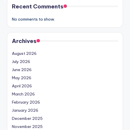
Recent Comments
No comments to show.
Archives
August 2026
July 2026
June 2026
May 2026
April 2026
March 2026
February 2026
January 2026
December 2025
November 2025