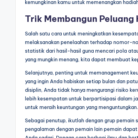
kemungkinan kamu untuk memenangkan hadiah b
Trik Membangun Peluang
Salah satu cara untuk meningkatkan kesempat
melaksanakan penelaahan terhadap nomor-nom
statistik dari hasil-hasil guna mencari pola a
yang mungkin menang, kita dapat membuat kep
Selanjutnya, penting untuk memanagement keu
yang ingin Anda habiskan setiap bulan dan pat
disiplin, Anda tidak hanya mengurangi risiko ker
lebih kesempatan untuk berpartisipasi dalam j
untuk meraih keuntungan yang menguntungkan.
Sebagai penutup, ikutlah dengan grup pemain su
pengalaman dengan pemain lain pemain dapat
Anda sadari. Dengan cara berbagi ilmu dan ber