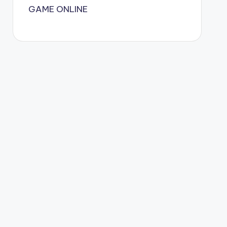
GAME ONLINE