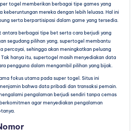
uper togel memberikan berbagai tipe games yang
eberuntungan mereka dengan lebih leluasa. Hal ini
ng serta berpartisipasi dalam game yang tersedia.
 antara berbagai tipe bet serta cara berjudi yang
ngan segudang pilihan yang, supertogel membantu
 percayai, sehingga akan meningkatkan peluang
Tak hanya itu, supertogel masih menyediakan data
ara pengguna dalam mengambil pilihan yang bijak.
a fokus utama pada super togel. Situs ini
 menjamin bahwa data pribadi dan transaksi pemain.
mengalami pengalaman berjudi sendiri tanpa cemas
el berkomitmen agar menyediakan pengalaman
otanya.
Nomor