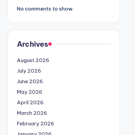
No comments to show.
Archives
August 2026
July 2026
June 2026
May 2026
April 2026
March 2026
February 2026
January 2026