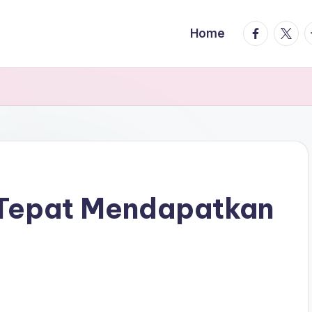
facebook.
twitte
t
Home
 Tepat Mendapatkan