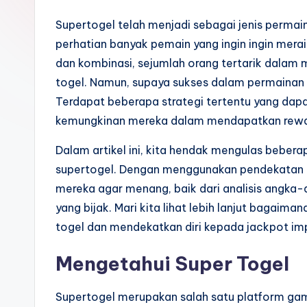
Supertogel telah menjadi sebagai jenis permain
perhatian banyak pemain yang ingin ingin mera
dan kombinasi, sejumlah orang tertarik dalam 
togel. Namun, supaya sukses dalam permainan i
Terdapat beberapa strategi tertentu yang 
kemungkinan mereka dalam mendapatkan rewa
Dalam artikel ini, kita hendak mengulas beberap
supertogel. Dengan menggunakan pendekatan 
mereka agar menang, baik dari analisis angka
yang bijak. Mari kita lihat lebih lanjut baga
togel dan mendekatkan diri kepada jackpot im
Mengetahui Super Togel
Supertogel merupakan salah satu platform game