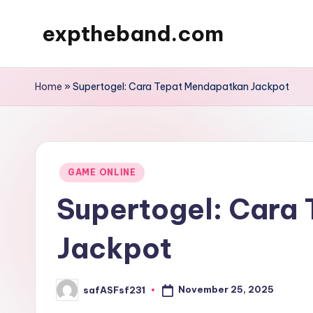
exptheband.com
Skip
to
content
Home
»
Supertogel: Cara Tepat Mendapatkan Jackpot
Posted
GAME ONLINE
in
Supertogel: Cara
Jackpot
November 25, 2025
safASFsf231
Posted
by