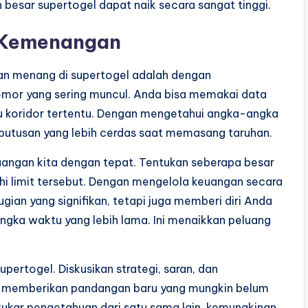
esar supertogel dapat naik secara sangat tinggi.
 Kemenangan
an menang di supertogel adalah dengan
or yang sering muncul. Anda bisa memakai data
tau koridor tertentu. Dengan mengetahui angka-angka
utusan yang lebih cerdas saat memasang taruhan.
angan kita dengan tepat. Tentukan seberapa besar
uhi limit tersebut. Dengan mengelola keuangan secara
ugian yang signifikan, tetapi juga memberi diri Anda
angka waktu yang lebih lama. Ini menaikkan peluang
pertogel. Diskusikan strategi, saran, dan
 memberikan pandangan baru yang mungkin belum
tukar pengetahuan dari satu sama lain, kemungkinan