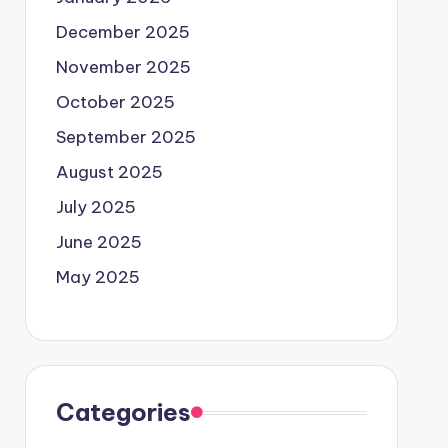
December 2025
November 2025
October 2025
September 2025
August 2025
July 2025
June 2025
May 2025
Categories