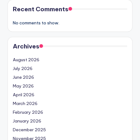
Recent Comments
No comments to show.
Archives
August 2026
July 2026
June 2026
May 2026
April 2026
March 2026
February 2026
January 2026
December 2025
November 2025