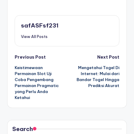
safASFsf231
View All Posts
Post
Previous Post
Next Post
Keistimewaan
Mengetahui Togel Di
navigation
Permainan Slot Uji
Internet: Mulai dari
Coba Pengembang
Bandar Togel Hingga
Permainan Pragmatic
Prediksi Akurat
yang Perlu Anda
Ketahui
Search