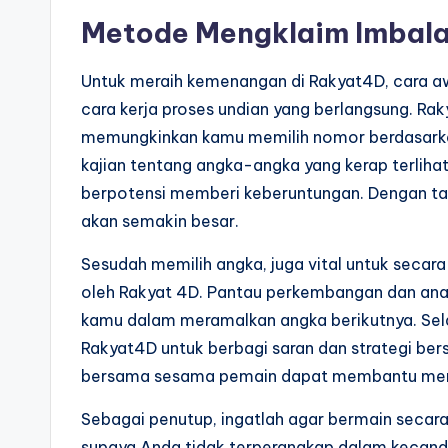
Metode Mengklaim Imbala
Untuk meraih kemenangan di Rakyat4D, cara aw
cara kerja proses undian yang berlangsung. R
memungkinkan kamu memilih nomor berdasarka
kajian tentang angka-angka yang kerap terlih
berpotensi memberi keberuntungan. Dengan ta
akan semakin besar.
Sesudah memilih angka, juga vital untuk secar
oleh Rakyat 4D. Pantau perkembangan dan anal
kamu dalam meramalkan angka berikutnya. Sela
Rakyat4D untuk berbagi saran dan strategi be
bersama sesama pemain dapat membantu mena
Sebagai penutup, ingatlah agar bermain secara
supaya Anda tidak terperangkap dalam kecand