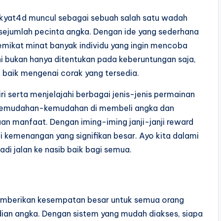
 rakyat4d muncul sebagai sebuah salah satu wadah
ejumlah pecinta angka. Dengan ide yang sederhana
emikat minat banyak individu yang ingin mencoba
 bukan hanya ditentukan pada keberuntungan saja,
baik mengenai corak yang tersedia.
i serta menjelajahi berbagai jenis-jenis permainan
 kemudahan-kemudahan di membeli angka dan
n manfaat. Dengan iming-iming janji-janji reward
 kemenangan yang signifikan besar. Ayo kita dalami
di jalan ke nasib baik bagi semua.
mberikan kesempatan besar untuk semua orang
dian angka. Dengan sistem yang mudah diakses, siapa