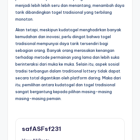
menjadi lebih lebih seru dan menantang, menambah daya
tarik dibandingkan togel tradisional yang terbilang
monoton.
Akan tetapi, meskipun kudatogel menghadirkan banyak
kemudahan dan inovasi, perlu diingat bahwa togel
tradisional mempunyai daya tarik tersendiri bagi
sebagian orang. Banyak orang merasakan kenangan
terhadap metode permainan yang lama dan lebih suka
berinteraksi dari muka ke muka. Selain itu, aspek sosial
tradisi terbangun dalam traditional lottery tidak dapat
secara total digantikan oleh platform daring. Maka dari
itu, pemilihan antara kudatogel dan togel tradisional
sangat bergantung kepada pilihan masing-masing
masing-masing pemain.
safASFsf231