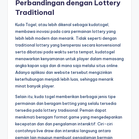
Perbandingan dengan Lottery
Traditional
Kuda Togel, atau lebih dikenal sebagai kudatogel,
membawa inovasi pada cara permainan lottery yang
lebih lebih modern dan menarik. Tidak seperti dengan
traditional lottery yang beroperasi secara konvensional
serta dibatasi pada waktu serta tempat, kudatogel
menawarkan kenyamanan untuk player dalam memasang
angka kapan saja dan di mana saja melalui situs online.
Adanya aplikasi dan website tersebut mengizinkan
keterhubungan menjadi lebih luas, sehingga menarik
minat banyak player.
Selain itu, kuda togel memberikan berbagai jenis tipe
permainan dan beragam betting yang selalu tersedia
tersedia pada lottery tradisional. Pemain dapat
menikmati beragam format game yang mengedepankan
kecepatan dan dan pengalaman interaktif. Ciri-ciri
contohnya live draw dan interaksi langsung antara
pemain lain maupun membuat pengalaman bermain