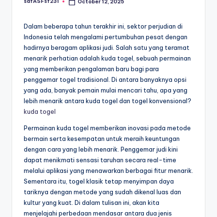
safASFsf231
October 12, 2025
Posted
by
Dalam beberapa tahun terakhir ini, sektor perjudian di
Indonesia telah mengalami pertumbuhan pesat dengan
hadirnya beragam aplikasi judi. Salah satu yang teramat
menarik perhatian adalah kuda togel, sebuah permainan
yang memberikan pengalaman baru bagi para
penggemar togel tradisional. Di antara banyaknya opsi
yang ada, banyak pemain mulai mencari tahu, apa yang
lebih menarik antara kuda togel dan togel konvensional?
kuda togel
Permainan kuda togel memberikan inovasi pada metode
bermain serta kesempatan untuk meraih keuntungan
dengan cara yang lebih menarik. Penggemar judi kini
dapat menikmati sensasi taruhan secara real-time
melalui aplikasi yang menawarkan berbagai fitur menarik.
Sementara itu, togel klasik tetap menyimpan daya
tariknya dengan metode yang sudah dikenal luas dan
kultur yang kuat. Di dalam tulisan ini, akan kita
menjelajahi perbedaan mendasar antara dua jenis