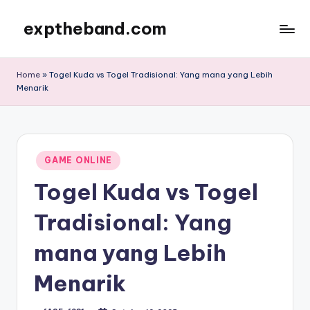
exptheband.com
Skip
to
content
Home
»
Togel Kuda vs Togel Tradisional: Yang mana yang Lebih
Menarik
Posted
GAME ONLINE
in
Togel Kuda vs Togel
Tradisional: Yang
mana yang Lebih
Menarik