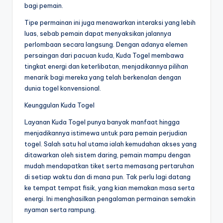
bagi pemain.
Tipe permainan ini juga menawarkan interaksi yang lebih
luas, sebab pemain dapat menyaksikan jalannya
perlombaan secara langsung. Dengan adanya elemen
persaingan dari pacuan kuda, Kuda Togel membawa
tingkat energi dan keterlibatan, menjadikannya pilihan
menarik bagi mereka yang telah berkenalan dengan
dunia togel konvensional.
Keunggulan Kuda Togel
Layanan Kuda Togel punya banyak manfaat hingga
menjadikannya istimewa untuk para pemain perjudian
togel. Salah satu hal utama ialah kemudahan akses yang
ditawarkan oleh sistem daring, pemain mampu dengan
mudah mendapatkan tiket serta memasang pertaruhan
di setiap waktu dan di mana pun. Tak perlu lagi datang
ke tempat tempat fisik, yang kian memakan masa serta
energi. Ini menghasilkan pengalaman permainan semakin
nyaman serta rampung.