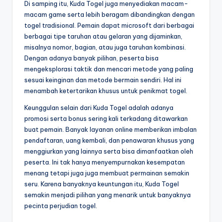
Di samping itu, Kuda Togel juga menyediakan macam-
macam game serta lebih beragam dibandingkan dengan
togel tradisional. Pemain dapat microsoft dari berbagai
berbagai tipe taruhan atau gelaran yang dijaminkan,
misalnya nomor, bagian, atau juga taruhan kombinasi.
Dengan adanya banyak pilihan, peserta bisa
mengeksplorasi taktik dan mencari metode yang paling
sesuai keinginan dan metode bermain sendiri. Hal ini
menambah ketertarikan khusus untuk penikmat togel.
Keunggulan selain dari Kuda Togel adalah adanya
promosi serta bonus sering kali terkadang ditawarkan
buat pemain. Banyak layanan online memberikan imbalan
pendaftaran, uang kembali, dan penawaran khusus yang
menggiurkan yang lainnya serta bisa dimanfaatkan oleh
peserta. Ini tak hanya menyempurnakan kesempatan
menang tetapi juga juga membuat permainan semakin
seru. Karena banyaknya keuntungan itu, Kuda Togel
semakin menjadi pilihan yang menarik untuk banyaknya
pecinta perjudian togel.