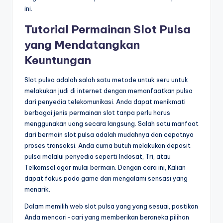
ini.
Tutorial Permainan Slot Pulsa
yang Mendatangkan
Keuntungan
Slot pulsa adalah salah satu metode untuk seru untuk
melakukan judi di internet dengan memanfaatkan pulsa
dari penyedia telekomunikasi. Anda dapat menikmati
berbagai jenis permainan slot tanpa perlu harus
menggunakan uang secara langsung. Salah satu manfaat
dari bermain slot pulsa adalah mudahnya dan cepatnya
proses transaksi. Anda cuma butuh melakukan deposit
pulsa melalui penyedia seperti Indosat, Tri, atau
Telkomsel agar mulai bermain. Dengan cara ini, Kalian
dapat fokus pada game dan mengalami sensasi yang
menarik.
Dalam memilih web slot pulsa yang yang sesuai, pastikan
Anda mencari-cari yang memberikan beraneka pilihan