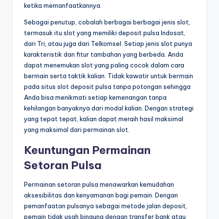
ketika memanfaatkannya.
Sebagai penutup, cobalah berbagai berbagai jenis slot,
termasuk itu slot yang memiliki deposit pulsa Indosat,
dari Tri, atau juga dari Telkomsel. Setiap jenis slot punya
karakteristik dan fitur tambahan yang berbeda. Anda
dapat menemukan slot yang paling cocok dalam cara
bermain serta taktik kalian. Tidak kawatir untuk bermain
pada situs slot deposit pulsa tanpa potongan sehingga
Anda bisa menikmati setiap kemenangan tanpa
kehilangan banyaknya dari modal kalian. Dengan strategi
yang tepat tepat, kalian dapat meraih hasil maksimal
yang maksimal dari permainan slot.
Keuntungan Permainan
Setoran Pulsa
Permainan setoran pulsa menawarkan kemudahan
aksesibilitas dan kenyamanan bagi pemain. Dengan
pemanfaatan pulsanya sebagai metode jalan deposit,
pemain tidak usah bingung dengan transfer bank atau