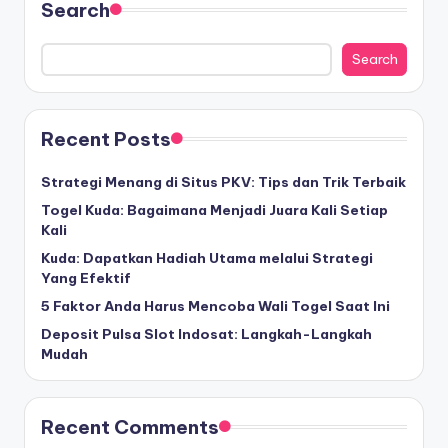
Search
Search
Recent Posts
Strategi Menang di Situs PKV: Tips dan Trik Terbaik
Togel Kuda: Bagaimana Menjadi Juara Kali Setiap
Kali
Kuda: Dapatkan Hadiah Utama melalui Strategi
Yang Efektif
5 Faktor Anda Harus Mencoba Wali Togel Saat Ini
Deposit Pulsa Slot Indosat: Langkah-Langkah
Mudah
Recent Comments