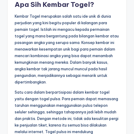
Apa Sih Kembar Togel?
Kembar Togel merupakan salah satu ide unik di dunia
perjudian yang kini begitu populer di kalangan para
pemain togel. Istilah ini mengacu kepada permainan
togel yang mana bergantung pada bilangan kembar atau
pasangan angka yang serupa sama. Konsep kembar ini
menawarkan kesempatan unik bagi para pemain dalam
mencari kombinasi angka yang bisa dapat menambah
kemungkinan menang mereka. Dalam banyak kasus,
angka kembar tak jarang muncul muncul pada hasil
pengundian, menjadikannya sebagai menarik untuk
dipertimbangkan.
Satu cara dalam berpartisipasi dalam kembar togel
yaitu dengan togel pulsa. Para pemain dapat memasang
taruhan menggunakan menggunakan pulsa telepon
seluler sehingga, sehingga tahapannya jadi lebih mudah
dan praktis. Dengan metode ini, tidak ada kesulitan pergi
ke penjualan tiket, karena itu semua bisa dilakukan
melalui internet. Togel pulsa ini mendukung