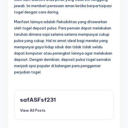
jawab. Ini memberi perasaan aman ketika berpartisipasi
togel dengan cara daring.
Manfaat lainnya adalah fleksibilitas yang ditawarkan
oleh togel deposit pulsa. Para pemain dapat melakukan
taruhan dimana saja selama selama mempunyai cukup
pulsa yang cukup. Hal ini amat ideal bagi mereka yang
mempunyai gaya hidup sibuk dan tidak tidak selalu
dapat komputer atau perangkat lainnya agar melakukan
deposit. Dengan demikian, deposit pulsa togel semakin
menjadi opsi populer di kalangan para penggemar
perjudian togel.
safASFsf231
View All Posts