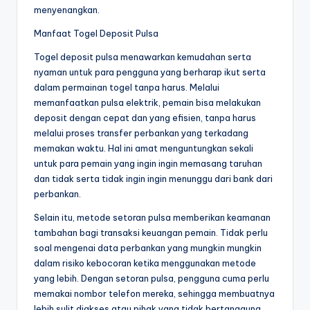
menyenangkan.
Manfaat Togel Deposit Pulsa
Togel deposit pulsa menawarkan kemudahan serta
nyaman untuk para pengguna yang berharap ikut serta
dalam permainan togel tanpa harus. Melalui
memanfaatkan pulsa elektrik, pemain bisa melakukan
deposit dengan cepat dan yang efisien, tanpa harus
melalui proses transfer perbankan yang terkadang
memakan waktu. Hal ini amat menguntungkan sekali
untuk para pemain yang ingin ingin memasang taruhan
dan tidak serta tidak ingin ingin menunggu dari bank dari
perbankan.
Selain itu, metode setoran pulsa memberikan keamanan
tambahan bagi transaksi keuangan pemain. Tidak perlu
soal mengenai data perbankan yang mungkin mungkin
dalam risiko kebocoran ketika menggunakan metode
yang lebih. Dengan setoran pulsa, pengguna cuma perlu
memakai nombor telefon mereka, sehingga membuatnya
lebih sulit diakses atau pihak yang tidak bertanggung