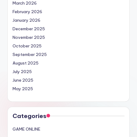
March 2026
February 2026
January 2026
December 2025
November 2025
October 2025
September 2025
August 2025
July 2025
June 2025
May 2025
Categories
GAME ONLINE