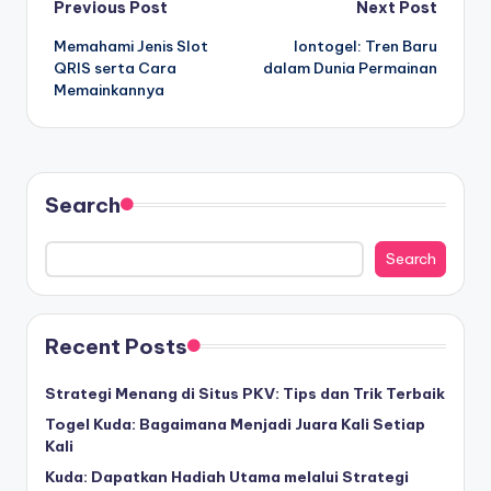
Post
Previous Post
Next Post
Memahami Jenis Slot
Iontogel: Tren Baru
navigation
QRIS serta Cara
dalam Dunia Permainan
Memainkannya
Search
Search
Recent Posts
Strategi Menang di Situs PKV: Tips dan Trik Terbaik
Togel Kuda: Bagaimana Menjadi Juara Kali Setiap
Kali
Kuda: Dapatkan Hadiah Utama melalui Strategi