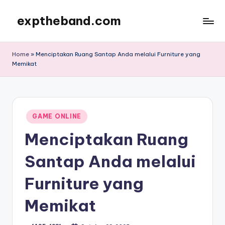
exptheband.com
Skip
to
content
Home
»
Menciptakan Ruang Santap Anda melalui Furniture yang
Memikat
Posted
GAME ONLINE
in
Menciptakan Ruang
Santap Anda melalui
Furniture yang
Memikat