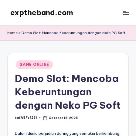
exptheband.com
Skip
to
content
Home
»
Demo Slot: Mencoba Keberuntungan dengan Neko PG Soft
Posted
GAME ONLINE
in
Demo Slot: Mencoba
Keberuntungan
dengan Neko PG Soft
safASFsf231
October 18, 2025
Posted
by
Dalam dunia perjudian daring yang semakin berkembang,