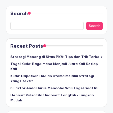
Search
Search
Recent Posts
Strategi Menang di Situs PKV: Tips dan Trik Terbaik
Togel Kuda: Bagaimana Menjadi Juara Kali Setiap
Kali
Kuda: Dapatkan Hadiah Utama melalui Strategi
Yang Efektif
5 Faktor Anda Harus Mencoba Wali Togel Saat Ini
Deposit Pulsa Slot Indosat: Langkah-Langkah
Mudah