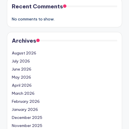
Recent Comments
No comments to show.
Archives
August 2026
July 2026
June 2026
May 2026
April 2026
March 2026
February 2026
January 2026
December 2025
November 2025