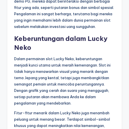
demo PG, mereka dapat berinteraksi dengan berbagai
fitur yang ada, seperti putaran bonus dan simbol spesial.
Pengalaman ini sangat berharga, terutama bagi mereka
yang ingin memahami lebih dalam dunia permainan slot
sebelum melakukan investasi uang sungguhan.
Keberuntungan dalam Lucky
Neko
Dalam permainan slot Lucky Neko, keberuntungan
menjadi kunci utama untuk meraih kemenangan. Slot ini
tidak hanya menawarkan visual yang menarik dengan
tema Jepang yang kental, tetapi juga membangkitkan
semangat pemain untuk mencoba peruntungannya.
Dengan grafik yang cerah dan suara yang menggugah,
setiap putaran akan membawa Anda ke dalam
pengalaman yang mendebarkan.
Fitur-fitur menarik dalam Lucky Neko juga menambah
peluang untuk menang besar. Terdapat simbol-simbol
khusus yang dapat meningkatkan nilai kemenangan,