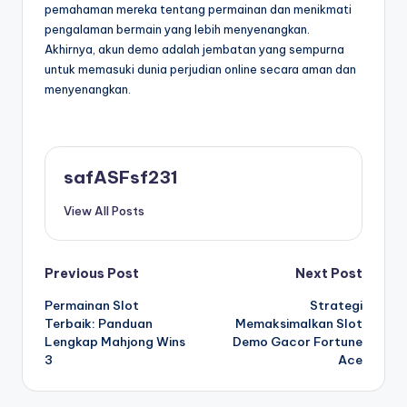
pemahaman mereka tentang permainan dan menikmati
pengalaman bermain yang lebih menyenangkan.
Akhirnya, akun demo adalah jembatan yang sempurna
untuk memasuki dunia perjudian online secara aman dan
menyenangkan.
safASFsf231
View All Posts
Post
Previous Post
Next Post
Permainan Slot
Strategi
navigation
Terbaik: Panduan
Memaksimalkan Slot
Lengkap Mahjong Wins
Demo Gacor Fortune
3
Ace