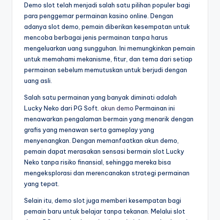
Demo slot telah menjadi salah satu pilihan populer bagi
para penggemar permainan kasino online. Dengan
adanya slot demo, pemain diberikan kesempatan untuk
mencoba berbagai jenis permainan tanpa harus
mengeluarkan uang sungguhan. Ini memungkinkan pemain
untuk memahami mekanisme, fitur, dan tema dari setiap
permainan sebelum memutuskan untuk berjudi dengan
uang asli.
Salah satu permainan yang banyak diminati adalah
Lucky Neko dari PG Soft.
akun demo
Permainan ini
menawarkan pengalaman bermain yang menarik dengan
grafis yang menawan serta gameplay yang
menyenangkan. Dengan memanfaatkan akun demo,
pemain dapat merasakan sensasi bermain slot Lucky
Neko tanpa risiko finansial, sehingga mereka bisa
mengeksplorasi dan merencanakan strategi permainan
yang tepat.
Selain itu, demo slot juga memberi kesempatan bagi
pemain baru untuk belajar tanpa tekanan. Melalui slot