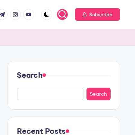
com
r.com
.me
instagram.com
youtube.com
Subscribe
Search
Search
Recent Posts