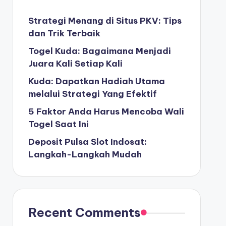
Strategi Menang di Situs PKV: Tips
dan Trik Terbaik
Togel Kuda: Bagaimana Menjadi
Juara Kali Setiap Kali
Kuda: Dapatkan Hadiah Utama
melalui Strategi Yang Efektif
5 Faktor Anda Harus Mencoba Wali
Togel Saat Ini
Deposit Pulsa Slot Indosat:
Langkah-Langkah Mudah
Recent Comments