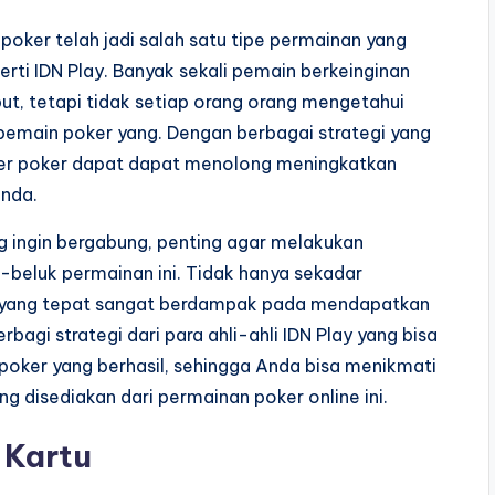
poker telah jadi salah satu tipe permainan yang
erti IDN Play. Banyak sekali pemain berkeinginan
ut, tetapi tidak setiap orang orang mengetahui
 pemain poker yang. Dengan berbagai strategi yang
oker poker dapat dapat menolong meningkatkan
nda.
 ingin bergabung, penting agar melakukan
-beluk permainan ini. Tidak hanya sekadar
ik yang tepat sangat berdampak pada mendapatkan
rbagi strategi dari para ahli-ahli IDN Play yang bisa
ker yang berhasil, sehingga Anda bisa menikmati
disediakan dari permainan poker online ini.
 Kartu