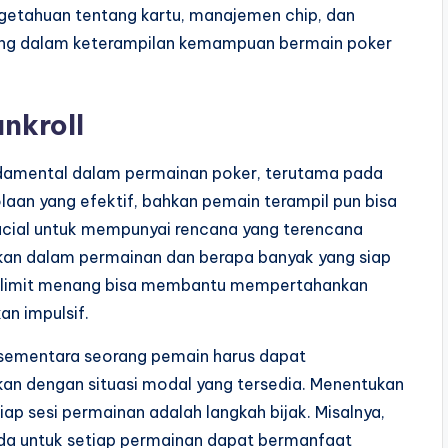
ngetahuan tentang kartu, manajemen chip, dan
ng dalam keterampilan kemampuan bermain poker
nkroll
ndamental dalam permainan poker, terutama pada
laan yang efektif, bahkan pemain terampil pun bisa
Krucial untuk mempunyai rencana yang terencana
ikan dalam permainan dan berapa banyak yang siap
an limit menang bisa membantu mempertahankan
an impulsif.
 sementara seorang pemain harus dapat
an dengan situasi modal yang tersedia. Menentukan
tiap sesi permainan adalah langkah bijak. Misalnya,
a untuk setiap permainan dapat bermanfaat