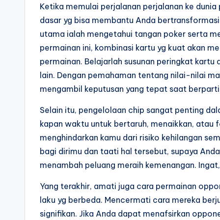
Ketika memulai perjalanan perjalanan ke dunia
dasar yg bisa membantu Anda bertransformasi m
utama ialah mengetahui tangan poker serta met
permainan ini, kombinasi kartu yg kuat akan 
permainan. Belajarlah susunan peringkat kartu 
lain. Dengan pemahaman tentang nilai-nilai 
mengambil keputusan yang tepat saat berpartis
Selain itu, pengelolaan chip sangat penting da
kapan waktu untuk bertaruh, menaikkan, atau 
menghindarkan kamu dari risiko kehilangan se
bagi dirimu dan taati hal tersebut, supaya Anda
menambah peluang meraih kemenangan. Ingat, ke
Yang terakhir, amati juga cara permainan oppo
laku yg berbeda. Mencermati cara mereka ber
signifikan. Jika Anda dapat menafsirkan oppon