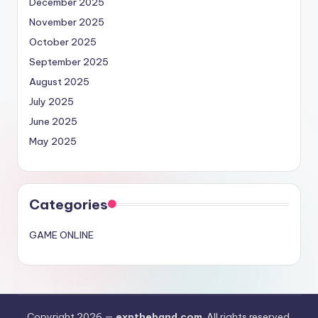
December 2025
November 2025
October 2025
September 2025
August 2025
July 2025
June 2025
May 2025
Categories
GAME ONLINE
Copyright 2026 —
exptheband.com
. All rights reserved.