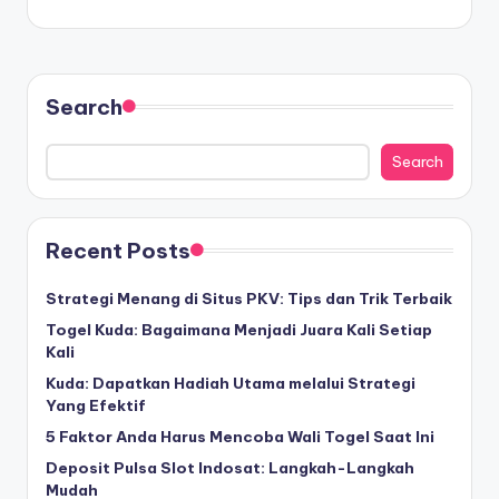
Search
Search
Recent Posts
Strategi Menang di Situs PKV: Tips dan Trik Terbaik
Togel Kuda: Bagaimana Menjadi Juara Kali Setiap
Kali
Kuda: Dapatkan Hadiah Utama melalui Strategi
Yang Efektif
5 Faktor Anda Harus Mencoba Wali Togel Saat Ini
Deposit Pulsa Slot Indosat: Langkah-Langkah
Mudah