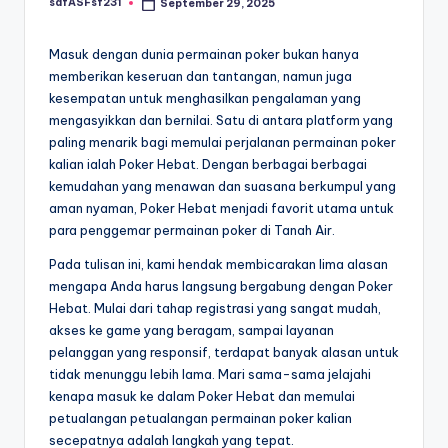
safASFsf231
September 29, 2025
Posted
by
Masuk dengan dunia permainan poker bukan hanya
memberikan keseruan dan tantangan, namun juga
kesempatan untuk menghasilkan pengalaman yang
mengasyikkan dan bernilai. Satu di antara platform yang
paling menarik bagi memulai perjalanan permainan poker
kalian ialah Poker Hebat. Dengan berbagai berbagai
kemudahan yang menawan dan suasana berkumpul yang
aman nyaman, Poker Hebat menjadi favorit utama untuk
para penggemar permainan poker di Tanah Air.
Pada tulisan ini, kami hendak membicarakan lima alasan
mengapa Anda harus langsung bergabung dengan Poker
Hebat. Mulai dari tahap registrasi yang sangat mudah,
akses ke game yang beragam, sampai layanan
pelanggan yang responsif, terdapat banyak alasan untuk
tidak menunggu lebih lama. Mari sama-sama jelajahi
kenapa masuk ke dalam Poker Hebat dan memulai
petualangan petualangan permainan poker kalian
secepatnya adalah langkah yang tepat.