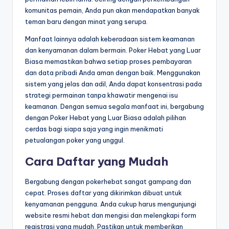
komunitas pemain, Anda pun akan mendapatkan banyak
teman baru dengan minat yang serupa.
Manfaat lainnya adalah keberadaan sistem keamanan
dan kenyamanan dalam bermain. Poker Hebat yang Luar
Biasa memastikan bahwa setiap proses pembayaran
dan data pribadi Anda aman dengan baik. Menggunakan
sistem yang jelas dan adil, Anda dapat konsentrasi pada
strategi permainan tanpa khawatir mengenai isu
keamanan. Dengan semua segala manfaat ini, bergabung
dengan Poker Hebat yang Luar Biasa adalah pilihan
cerdas bagi siapa saja yang ingin menikmati
petualangan poker yang unggul.
Cara Daftar yang Mudah
Bergabung dengan pokerhebat sangat gampang dan
cepat. Proses daftar yang dikirimkan dibuat untuk
kenyamanan pengguna. Anda cukup harus mengunjungi
website resmi hebat dan mengisi dan melengkapi form
registrasi yang mudah. Pastikan untuk memberikan