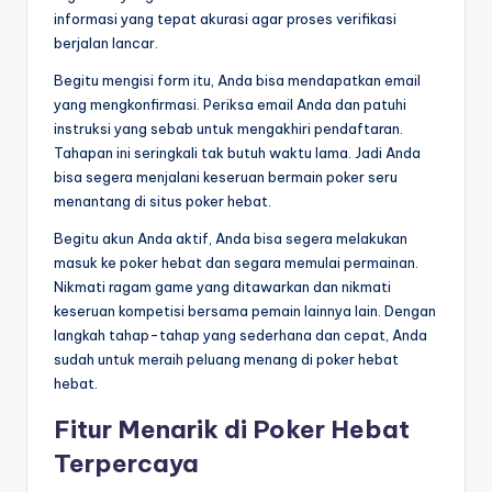
informasi yang tepat akurasi agar proses verifikasi
berjalan lancar.
Begitu mengisi form itu, Anda bisa mendapatkan email
yang mengkonfirmasi. Periksa email Anda dan patuhi
instruksi yang sebab untuk mengakhiri pendaftaran.
Tahapan ini seringkali tak butuh waktu lama. Jadi Anda
bisa segera menjalani keseruan bermain poker seru
menantang di situs poker hebat.
Begitu akun Anda aktif, Anda bisa segera melakukan
masuk ke poker hebat dan segara memulai permainan.
Nikmati ragam game yang ditawarkan dan nikmati
keseruan kompetisi bersama pemain lainnya lain. Dengan
langkah tahap-tahap yang sederhana dan cepat, Anda
sudah untuk meraih peluang menang di poker hebat
hebat.
Fitur Menarik di Poker Hebat
Terpercaya