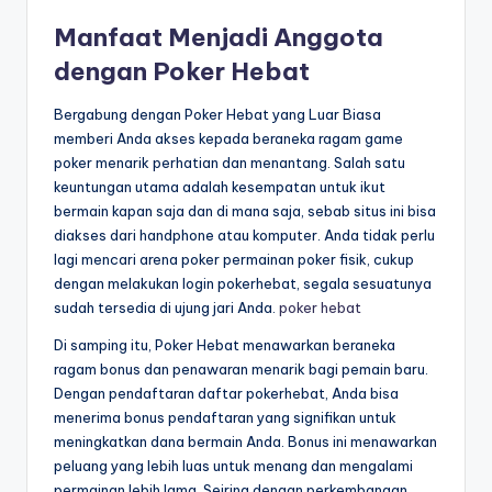
Manfaat Menjadi Anggota
dengan Poker Hebat
Bergabung dengan Poker Hebat yang Luar Biasa
memberi Anda akses kepada beraneka ragam game
poker menarik perhatian dan menantang. Salah satu
keuntungan utama adalah kesempatan untuk ikut
bermain kapan saja dan di mana saja, sebab situs ini bisa
diakses dari handphone atau komputer. Anda tidak perlu
lagi mencari arena poker permainan poker fisik, cukup
dengan melakukan login pokerhebat, segala sesuatunya
sudah tersedia di ujung jari Anda.
poker hebat
Di samping itu, Poker Hebat menawarkan beraneka
ragam bonus dan penawaran menarik bagi pemain baru.
Dengan pendaftaran daftar pokerhebat, Anda bisa
menerima bonus pendaftaran yang signifikan untuk
meningkatkan dana bermain Anda. Bonus ini menawarkan
peluang yang lebih luas untuk menang dan mengalami
permainan lebih lama. Seiring dengan perkembangan