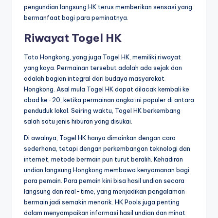
pengundian langsung HK terus memberikan sensasi yang
bermanfaat bagi para peminatnya.
Riwayat Togel HK
Toto Hongkong, yang juga Togel HK, memiliki riwayat
yang kaya. Permainan tersebut adalah ada sejak dan
adalah bagian integral dari budaya masyarakat
Hongkong. Asal mula Togel HK dapat dilacak kembali ke
abad ke-20, ketika permainan angka ini populer di antara
penduduk lokal. Seiring waktu, Togel HK berkembang
salah satu jenis hiburan yang disukai.
Di awalnya, Togel HK hanya dimainkan dengan cara
sederhana, tetapi dengan perkembangan teknologi dan
internet, metode bermain pun turut beralih. Kehadiran
undian langsung Hongkong membawa kenyamanan bagi
para pemain. Para pemain kini bisa hasil undian secara
langsung dan real-time, yang menjadikan pengalaman
bermain jadi semakin menarik. HK Pools juga penting
dalam menyampaikan informasi hasil undian dan minat