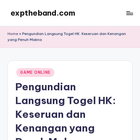
exptheband.com
Skip
to
content
Home
»
Pengundian Langsung Togel HK: Keseruan dan Kenangan
yang Penuh Makna
Posted
GAME ONLINE
in
Pengundian
Langsung Togel HK:
Keseruan dan
Kenangan yang