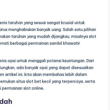
nis taruhan yang sesuai sangat krusial untuk
us menghabiskan banyak uang. Salah satu pilihan
unakan taruhan yang mudah dijangkau, misalnya slot
kmati berbagai permainan sambil khawatir
jenis opsi untuk menggali potensi keuntungan. Dari
tungkan, ada banyak opsi yang dapat disesuaikan
 artikel ini, kita akan membahas lebih dalam
mukan situs slot bet kecil yang terpercaya, serta
 permainan slot online.
ndah