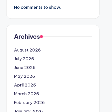
No comments to show.
Archives
August 2026
July 2026
June 2026
May 2026
April 2026
March 2026
February 2026
January 2026