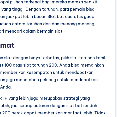
psi pilihan terkenal bagi mereka mereka sedikit
yang tinggi. Dengan taruhan, para pemain bisa
n jackpot lebih besar. Slot bet duaratus gacor
 paduan antara taruhan dan dan menang menang,
ri mencari dalam bermain slot.
emat
slot dengan biaya terbatas, pilih slot taruhan kecil
bet 100 atau slot taruhan 200, Anda bisa memainkan
ni memberikan kesempatan untuk mendapatkan
 dan juga menambah peluang untuk mendapatkan
 Anda.
TP yang lebih juga merupakan strategi yang
lebih, jadi setiap putaran dengan slot bet rendah
han 200 perak dapat memberikan manfaat lebih. Tidak