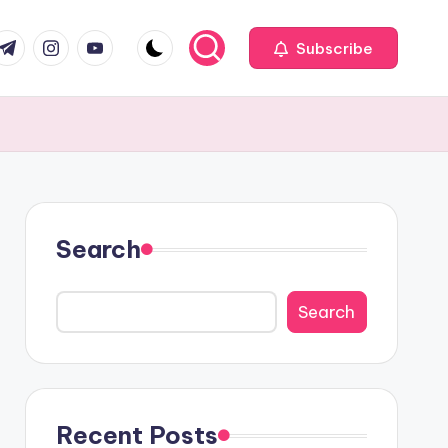
com
r.com
.me
instagram.com
youtube.com
Subscribe
Search
Search
Recent Posts