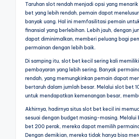
Taruhan slot rendah menjadi opsi yang menari
bet yang lebih rendah, pemain dapat menelusu
banyak uang. Hal ini memfasilitasi pemain un
finansial yang berlebihan. Lebih jauh, dengan j
dapat diminimalkan, memberi peluang bagi p
permainan dengan lebih baik.
Di samping itu, slot bet kecil sering kali memil
pembayaran yang lebih sering. Banyak permaina
rendah, yang memungkinkan pemain dapat men
bertaruh dalam jumlah besar. Melalui slot bet
untuk mendapatkan kemenangan besar, membua
Akhirnya, hadirnya situs slot bet kecil ini 
sesuai dengan budget masing-masing. Melalui be
bet 200 perak, mereka dapat memilih permaina
Dengan demikian, mereka tidak hanya bisa mer