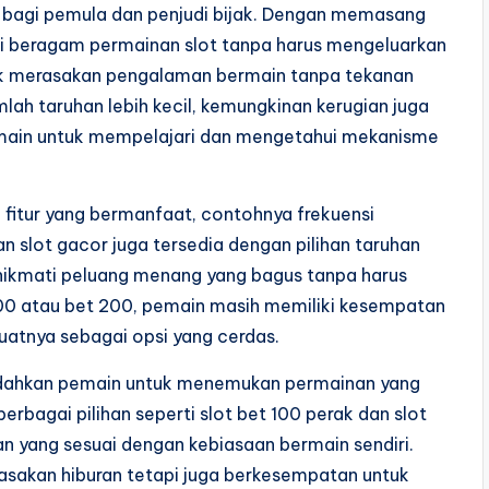
k bagi pemula dan penjudi bijak. Dengan memasang
ri beragam permainan slot tanpa harus mengeluarkan
tuk merasakan pengalaman bermain tanpa tekanan
umlah taruhan lebih kecil, kemungkinan kerugian juga
emain untuk mempelajari dan mengetahui mekanisme
iki fitur yang bermanfaat, contohnya frekuensi
n slot gacor juga tersedia dengan pilihan taruhan
ikmati peluang menang yang bagus tanpa harus
 100 atau bet 200, pemain masih memiliki kesempatan
tnya sebagai opsi yang cerdas.
memudahkan pemain untuk menemukan permainan yang
rbagai pilihan seperti slot bet 100 perak dan slot
n yang sesuai dengan kebiasaan bermain sendiri.
asakan hiburan tetapi juga berkesempatan untuk