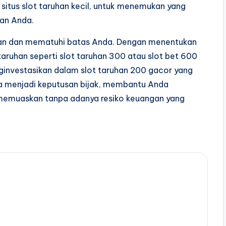
 situs slot taruhan kecil, untuk menemukan yang
han Anda.
aran dan mematuhi batas Anda. Dengan menentukan
ruhan seperti slot taruhan 300 atau slot bet 600
ginvestasikan dalam slot taruhan 200 gacor yang
sa menjadi keputusan bijak, membantu Anda
emuaskan tanpa adanya resiko keuangan yang