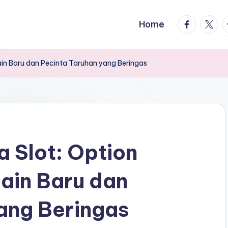
facebook.
twitte
t
Home
ain Baru dan Pecinta Taruhan yang Beringas
a Slot: Option
ain Baru dan
ang Beringas