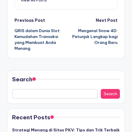
Post
Previous Post
Next Post
QRIS dalam Dunia Slot:
Mengenal Snow 4D:
navigation
Kemudahan Transaksi
Petunjuk Lengkap bagi
yang Membuat Anda
Orang Baru
Menang
Search
Search
Recent Posts
Strategi Menang di Situs PKV: Tips dan Trik Terbaik