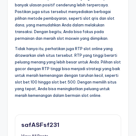
banyak ulasan positif cenderung lebih terpercaya.
Pastikan juga situs tersebut menyediakan berbagai
pilihan metode pembayaran, seperti slot qris dan slot
dana, yang memudahkan Anda dalam melakukan
transaksi. Dengan begitu, Anda bisa fokus pada
permainan dan meraih slot maxwin yang diimpikan.
Tidak hanya itu, perhatikan juga RTP slot online yang
ditawarkan oleh situs tersebut. RTP yang tinggi berarti
peluang menang yang lebih besar untuk Anda. Pilihan slot
gacor dengan RTP tinggi bisa menjadi strategi yang baik
untuk meraih kemenangan dengan taruhan kecil, seperti
slot bet 100 hingga slot bet 500. Dengan memilih situs
yang tepat, Anda bisa meningkatkan peluang untuk
meraih kemenangan dalam bermain slot online.
safASFsf231
View All Posts