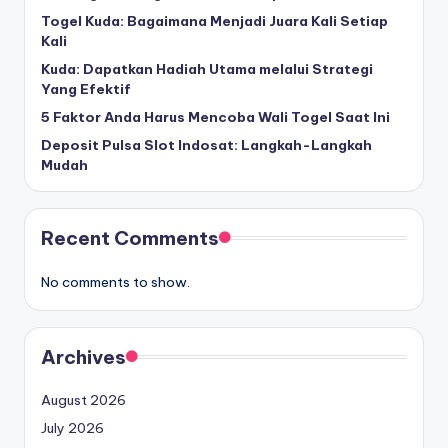
Togel Kuda: Bagaimana Menjadi Juara Kali Setiap
Kali
Kuda: Dapatkan Hadiah Utama melalui Strategi
Yang Efektif
5 Faktor Anda Harus Mencoba Wali Togel Saat Ini
Deposit Pulsa Slot Indosat: Langkah-Langkah
Mudah
Recent Comments
No comments to show.
Archives
August 2026
July 2026