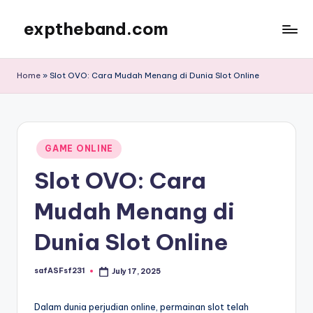
exptheband.com
Skip
to
content
Home
»
Slot OVO: Cara Mudah Menang di Dunia Slot Online
Posted
GAME ONLINE
in
Slot OVO: Cara
Mudah Menang di
Dunia Slot Online
safASFsf231
July 17, 2025
Posted
by
Dalam dunia perjudian online, permainan slot telah