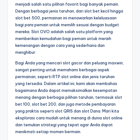
menjadi salah satu pilihan favorit bagi banyak pemain.
Dengan berbagai jenis taruhan, dari slot bet kecil hingga
slot bet 500, permainan ini menawarkan keleluasaan
bagi para pemain untuk memilih sesuai dengan budget
mereka. Slot OVO adalah salah satu platform yang
memberikan kemudahan bagi pemain untuk meraih
kemenangan dengan cara yang sederhana dan
menghibur.
Bagi Anda yang mencari slot gacor dan peluang maxwin,
sangat penting untuk memahami berbagai aspek
permainan, seperti RTP slot online dan jenis taruhan
yang tersedia. Dalam artikel ini, kami akan membahas
bagaimana Anda dapat memaksimalkan kesempatan
menang dengan berbagai pilihan taruhan, termasuk slot
bet 100, slot bet 200, dan juga metode pembayaran
yang praktis seperti slot QRIS dan slot Dana. Mari kita
eksplorasi cara mudah untuk menang di dunia slot online
dan temukan strategi yang tepat agar Anda dapat
menikmati setiap momen bermain.