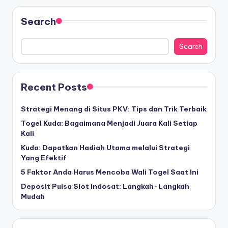
Search
Search
Recent Posts
Strategi Menang di Situs PKV: Tips dan Trik Terbaik
Togel Kuda: Bagaimana Menjadi Juara Kali Setiap
Kali
Kuda: Dapatkan Hadiah Utama melalui Strategi
Yang Efektif
5 Faktor Anda Harus Mencoba Wali Togel Saat Ini
Deposit Pulsa Slot Indosat: Langkah-Langkah
Mudah