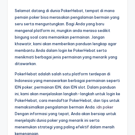
by
Selamat datang di dunia PokerHebat, tempat di mana
pemain poker bisa merasakan pengalaman bermain yang
seru serta menguntungkan. Bagi Anda yang baru
mengenal platform ini, mungkin anda merasa sedikit
bingung soal cara memainkan permainan. Jangan
khawatir, kami akan memberikan panduan lengkap agar
membantu Anda dalam login ke PokerHebat serta
menikmati berbagai jenis permainan yang menarik yang
ditawarkan.
PokerHebat adalah salah satu platform terdepan di
Indonesia yang menawarkan berbagai permainan seperti
IDN poker, permainan IDN, dan IDN slot. Dalam panduan
ini, kami akan menjelaskan langkah-langkah untuk login ke
PokerHebat, cara mendaftar PokerHebat, dan tips untuk
memaksimalkan pengalaman bermain Anda.
idn poker
Dengan informasi yang tepat, Anda akan bersiap untuk
menjelajahi dunia poker yang menarik ini serta
menemukan strategi yang paling efektif dalam meraih
kemenangan.