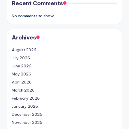
Recent Comments
No comments to show.
Archives
August 2026
July 2026
June 2026
May 2026
April 2026
March 2026
February 2026
January 2026
December 2025
November 2025