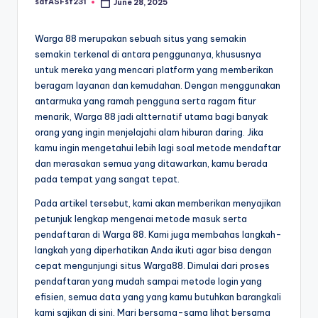
safASFsf231
June 28, 2025
Posted
by
Warga 88 merupakan sebuah situs yang semakin
semakin terkenal di antara penggunanya, khususnya
untuk mereka yang mencari platform yang memberikan
beragam layanan dan kemudahan. Dengan menggunakan
antarmuka yang ramah pengguna serta ragam fitur
menarik, Warga 88 jadi altternatif utama bagi banyak
orang yang ingin menjelajahi alam hiburan daring. Jika
kamu ingin mengetahui lebih lagi soal metode mendaftar
dan merasakan semua yang ditawarkan, kamu berada
pada tempat yang sangat tepat.
Pada artikel tersebut, kami akan memberikan menyajikan
petunjuk lengkap mengenai metode masuk serta
pendaftaran di Warga 88. Kami juga membahas langkah-
langkah yang diperhatikan Anda ikuti agar bisa dengan
cepat mengunjungi situs Warga88. Dimulai dari proses
pendaftaran yang mudah sampai metode login yang
efisien, semua data yang yang kamu butuhkan barangkali
kami sajikan di sini. Mari bersama-sama lihat bersama