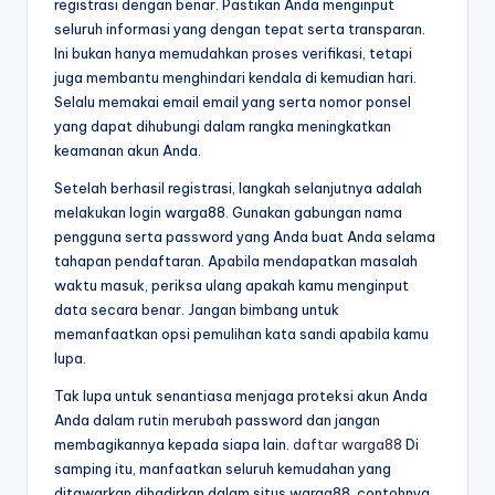
registrasi dengan benar. Pastikan Anda menginput
seluruh informasi yang dengan tepat serta transparan.
Ini bukan hanya memudahkan proses verifikasi, tetapi
juga membantu menghindari kendala di kemudian hari.
Selalu memakai email email yang serta nomor ponsel
yang dapat dihubungi dalam rangka meningkatkan
keamanan akun Anda.
Setelah berhasil registrasi, langkah selanjutnya adalah
melakukan login warga88. Gunakan gabungan nama
pengguna serta password yang Anda buat Anda selama
tahapan pendaftaran. Apabila mendapatkan masalah
waktu masuk, periksa ulang apakah kamu menginput
data secara benar. Jangan bimbang untuk
memanfaatkan opsi pemulihan kata sandi apabila kamu
lupa.
Tak lupa untuk senantiasa menjaga proteksi akun Anda
Anda dalam rutin merubah password dan jangan
membagikannya kepada siapa lain.
daftar warga88
Di
samping itu, manfaatkan seluruh kemudahan yang
ditawarkan dihadirkan dalam situs warga88, contohnya