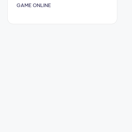
GAME ONLINE