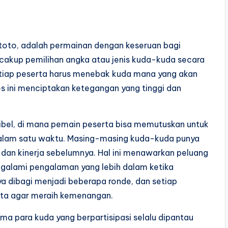
atoto, adalah permainan dengan keseruan bagi
cakup pemilihan angka atau jenis kuda-kuda secara
tiap peserta harus menebak kuda mana yang akan
es ini menciptakan ketegangan yang tinggi dan
ibel, di mana pemain peserta bisa memutuskan untuk
alam satu waktu. Masing-masing kuda-kuda punya
an kinerja sebelumnya. Hal ini menawarkan peluang
galami pengalaman yang lebih dalam ketika
a dibagi menjadi beberapa ronde, dan setiap
rta agar meraih kemenangan.
ma para kuda yang berpartisipasi selalu dipantau