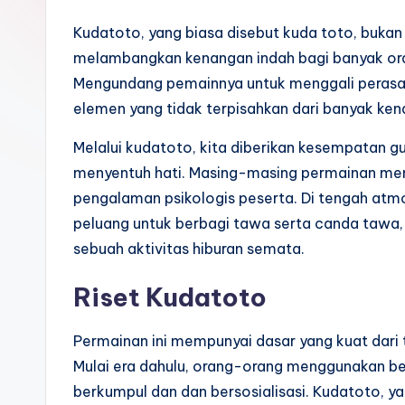
Kudatoto, yang biasa disebut kuda toto, bukan
melambangkan kenangan indah bagi banyak oran
Mengundang pemainnya untuk menggali perasaa
elemen yang tidak terpisahkan dari banyak ke
Melalui kudatoto, kita diberikan kesempatan 
menyentuh hati. Masing-masing permainan mem
pengalaman psikologis peserta. Di tengah atm
peluang untuk berbagi tawa serta canda tawa,
sebuah aktivitas hiburan semata.
Riset Kudatoto
Permainan ini mempunyai dasar yang kuat dari 
Mulai era dahulu, orang-orang menggunakan b
berkumpul dan dan bersosialisasi. Kudatoto, yang