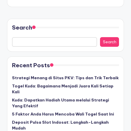
Search
Search
Recent Posts
Strategi Menang di Situs PKV: Tips dan Trik Terbaik
Togel Kuda: Bagaimana Menjadi Juara Kali Setiap
Kali
Kuda: Dapatkan Hadiah Utama melalui Strategi
Yang Efektif
5 Faktor Anda Harus Mencoba Wali Togel Saat Ini
Deposit Pulsa Slot Indosat: Langkah-Langkah
Mudah