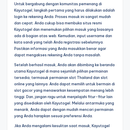
Untuk bergabung dengan komunitas pemenang di
Kayutogel, langkah pertama yang harus dilakukan adalah
login ke rekening Anda. Proses masuk ini sangat mudah
dan cepat. Anda cukup bisa membuka situs resmi
Kayutogel dan menemukan pilihan masuk yang biasanya
ada di bagian atas web. Kemudian, input username dan
kata sandi yang telah Anda registrasi sebelumnya.
Pastikan informasi yang Anda masukkan benar agar
dapat mengakses rekening Anda tanpa masalah.
Setelah berhasil masuk, Anda akan dibimbing ke beranda
utama Kayutogel di mana sejumlah pilihan permainan
tersedia, termasuk permainan slot Thailand dan slot
online yang lainnya. Anda dapat memilih untuk bermain di
slot gacor yang menawarkan kesempatan menang lebih
tinggi. Dan, jangan ragu untuk menjelajahi fitur-fitur lain
yang disediakan oleh Kayutogel. Melalui antarmuka yang
menarik, Anda dapat dengan mudah mencari permainan
yang Anda harapkan sesuai preferensi Anda.
Jika Anda mengalami kesulitan saat masuk, Kayutogel