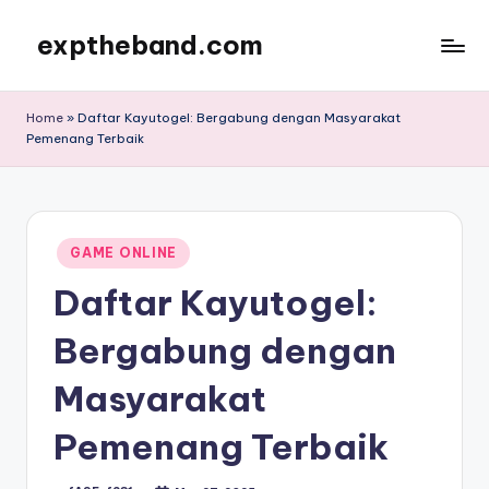
exptheband.com
Skip
to
content
Home
»
Daftar Kayutogel: Bergabung dengan Masyarakat
Pemenang Terbaik
Posted
GAME ONLINE
in
Daftar Kayutogel:
Bergabung dengan
Masyarakat
Pemenang Terbaik